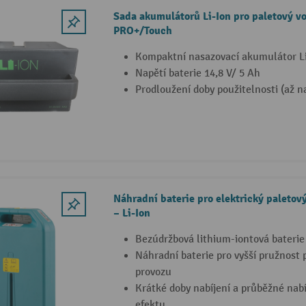
Sada akumulátorů Li-Ion pro paletový v
PRO+/Touch
Kompaktní nasazovací akumulátor L
Napětí baterie 14,8 V/ 5 Ah
Prodloužení doby použitelnosti (až n
Náhradní baterie pro elektrický paletov
– Li-Ion
Bezúdržbová lithium-iontová baterie
Náhradní baterie pro vyšší pružnost p
provozu
Krátké doby nabíjení a průběžné nab
efektu