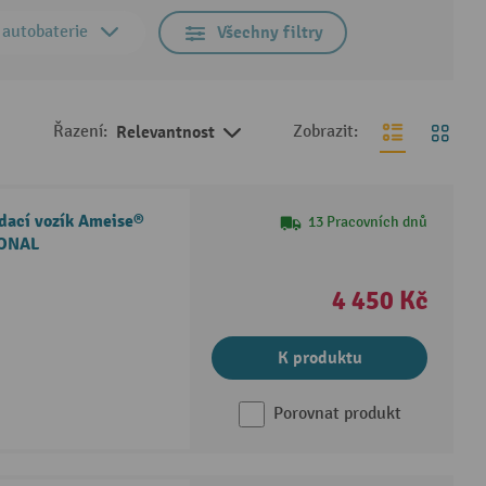
 autobaterie
Všechny filtry
Řazení:
Relevantnost
Zobrazit:
edací vozík Ameise®
13 Pracovních dnů
IONAL
4 450 Kč
K produktu
Porovnat produkt