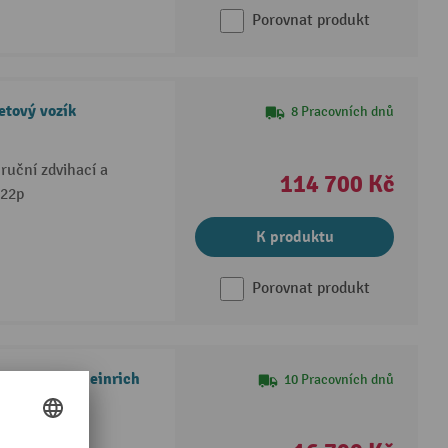
Porovnat produkt
tový vozík
8 Pracovních dnů
uční zdvihací a
114 700 Kč
 22p
K produktu
Porovnat produkt
ý vozík Jungheinrich
10 Pracovních dnů
V / 20 Ah