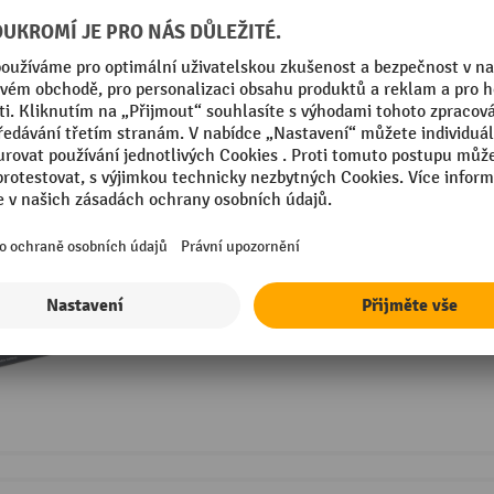
Použití bez nutnosti údržby a dlouhá
Výměnná baterie pro pružnější použit
Sada akumulátorů pro paletový vozík s
Praktické nasazovací olověné gelov
Napětí baterie 12 V/1,2 Ah
Prodloužení doby použitelnosti až na