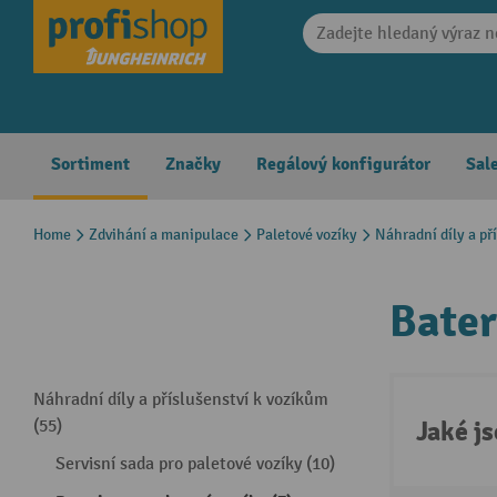
search
Skip to main navigation
Sortiment
Značky
Regálový konfigurátor
Sal
Home
Zdvihání a manipulace
Paletové vozíky
Náhradní díly a př
Bater
Náhradní díly a příslušenství k vozíkům
Jaké j
(55)
Servisní sada pro paletové vozíky (10)