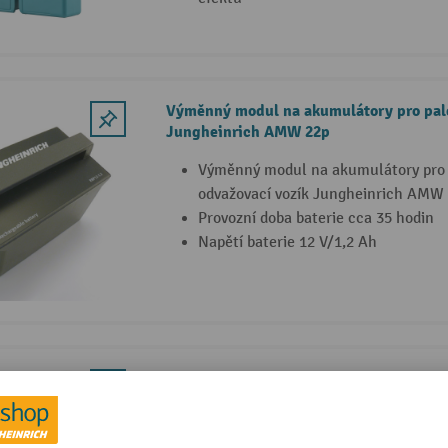
Výměnný modul na akumulátory pro pale
Jungheinrich AMW 22p
Výměnný modul na akumulátory pro r
odvažovací vozík Jungheinrich AMW
Provozní doba baterie cca 35 hodin
Napětí baterie 12 V/1,2 Ah
Náhradní baterie pro elektrický paletov
AME 16 – Li-Ion
Výkonná lithium-iontová baterie 48 