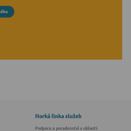
ídku
Horká linka služeb
Podpora a poradenství v oblasti: