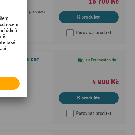
16 700 Kč
 životnost
í a delší dobu provozu
K produktu
Porovnat produkt
 váhou Ameise® PRO
10 Pracovních dnů
é akumulátory
4 900 Kč
 35 hodin
K produktu
Porovnat produkt