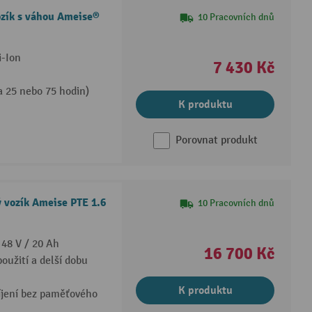
ozík s váhou Ameise®
10 Pracovních dnů
i-Ion
7 430 Kč
a 25 nebo 75 hodin)
K produktu
Porovnat produkt
ý vozík Ameise PTE 1.6
10 Pracovních dnů
 48 V / 20 Ah
16 700 Kč
oužití a delší dobu
K produktu
íjení bez paměťového