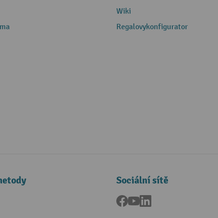
Wiki
rma
Regalovykonfigurator
metody
Sociální sítě
Facebook
YouTube
LinkedIn
a