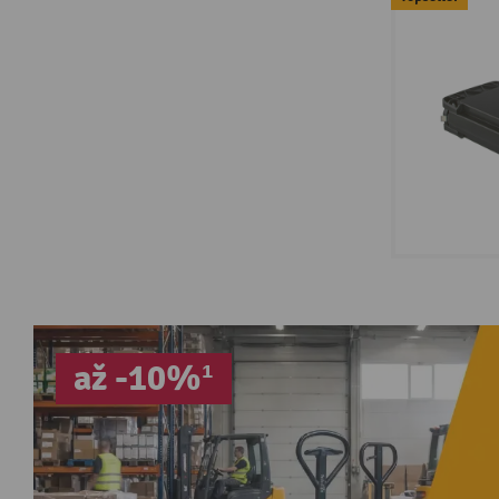
až -10%¹