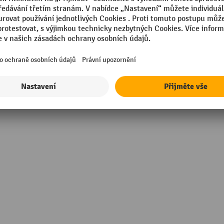
/per unit
Značka
in Europe
autobaterie, typ
er unit
Šířka