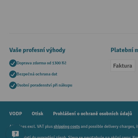
Vaše profesní výhody
Platební 
Doprava zdarma od 1300 Kč
Faktur
Bezpečná ochrana dat
Osobní poradenství při nákupu
VODP
Otisk
Prohlášení o ochraně osobních údajů
All prices excl. VAT plus
shipping costs
and possible delivery charges, i
¹ Sleva platí do vyprodání zásob. Sleva se nevztahuje na akční ceny.