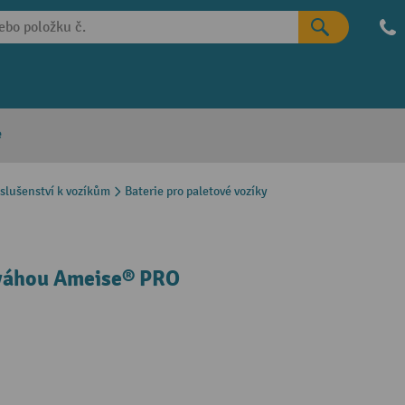
e
íslušenství k vozíkům
Baterie pro paletové vozíky
 váhou Ameise® PRO