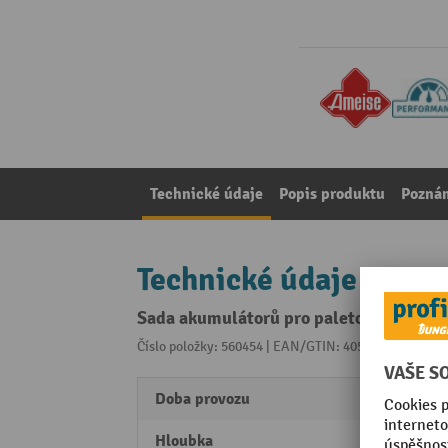
Technické údaje
Popis produktu
Pozná
Technické údaje
Sada akumulátorů pro paletový vozík s
Číslo položky: 560454 | EAN/GTIN: 4055091321387
Z 
Doba provozu
35 h
Hloubka
80 m