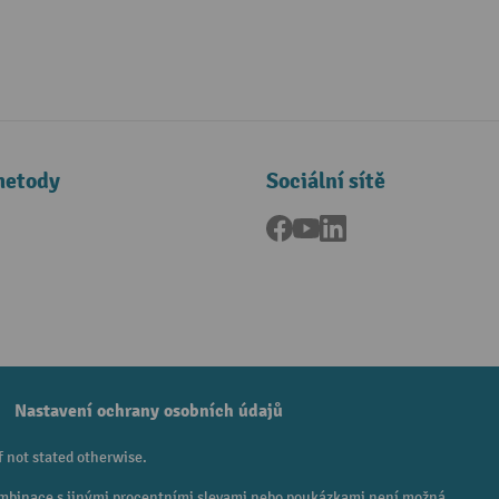
metody
Sociální sítě
Facebook
YouTube
LinkedIn
a
Nastavení ochrany osobních údajů
f not stated otherwise.
 Kombinace s jinými procentními slevami nebo poukázkami není možná.