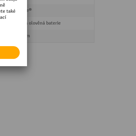
Ameise®
Gelová olověná baterie
115 mm