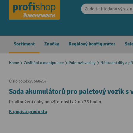
search
Skip to main navigation
Sortiment
Značky
Regálový konfigurátor
Sal
Home
Zdvihání a manipulace
Paletové vozíky
Náhradní díly a př
Číslo položky:
560454
Sada akumulátorů pro paletový vozík s
Prodloužení doby použitelnosti až na 35 hodin
K popisu produktu