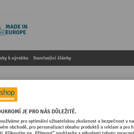
mky k výrobku
Související články
 váhou Ameise® PRO
kategorie:
Baterie pro paletové vozíky
Segmentu
m
Výška