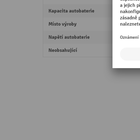
Kapacita autobaterie
1,2 Ah
Místo výroby
Made 
Napětí autobaterie
12 V/p
Neobsahující
rtuť