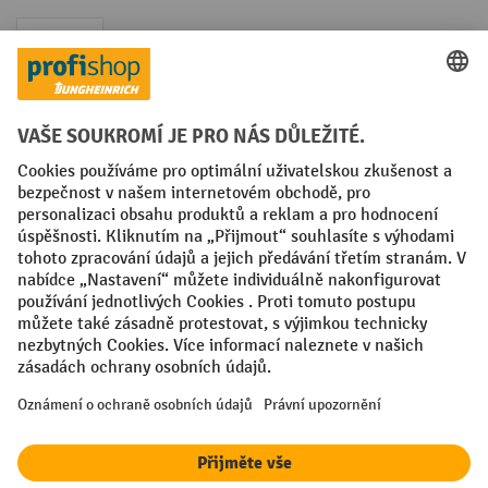
Faktura
Sociální sítě
Facebook
YouTube
LinkedIn
VODP
Otisk
Prohlášení o ochraně osobních údajů
Nastavení ochrany osobních údajů
All prices excl. VAT plus
shipping costs
and possible delivery charges,
if not stated otherwise.
¹ Sleva platí do vyprodání zásob. Sleva se nevztahuje na akční ceny.