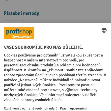
Platební metody
Faktura
Sociální sítě
Facebook
YouTube
LinkedIn
VODP
Otisk
Prohlášení o ochraně osobních údajů
Nastavení ochrany osobních údajů
All prices excl. VAT plus
shipping costs
and possible delivery charges,