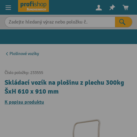
in content
Plošinové vozíky
Číslo položky:
233555
Skládací vozík na plošinu z plechu 300kg
ŠxH 610 x 910 mm
K popisu produktu