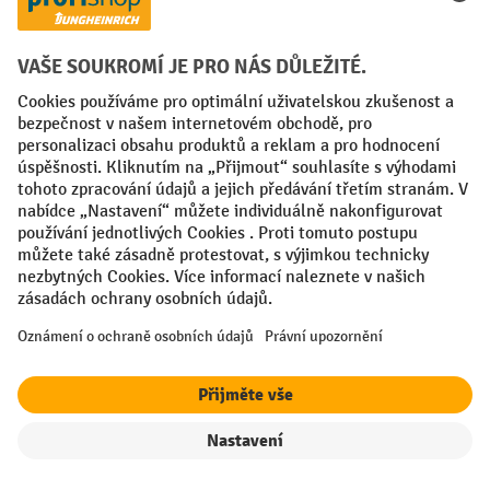
Spolehlivé, robustní a odolné provedení
Dostupné příslušenství pro plošinové
vozíky
Plošinové vozíky jsou určeny pro snadnou přepravu těžkých a
objemných předmětů a hodí se všude tam, kde by bylo ruční
přenášení těžkých předmětů na delší vzdálenosti nebezpečné
nebo zbytečně příliš fyzicky namáhavé. Pokud jde o
usnadnění práce ve skladu nebo na půdě průmyslového
závodu
, mnozí z nás často přehlížejí základní příslušenství a
rovnou se vrhají na nákupy špičkových technologických
vymožeností. Správné vybavení pro manipulaci s materiálem,
jako plošinový nebo jiný vozík a jejich varianty, mohou být v
továrnách, skladech, školách, restauracích, stavbách a
Filtr
Řazení
dalších odvětvích a oblastech stejným přínosem jako