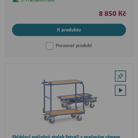
17 Pracovních dnů
8 850 Kč
K produktu
Porovnat produkt
Skládací pojízdný stolek fetra® s ocelovým rámem