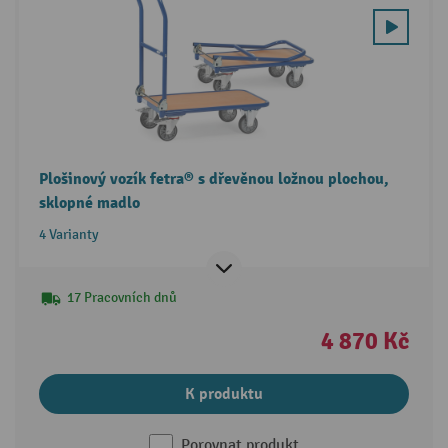
Plošinový vozík fetra® s dřevěnou ložnou plochou,
sklopné madlo
4 Varianty
17 Pracovních dnů
4 870 Kč
K produktu
Porovnat produkt