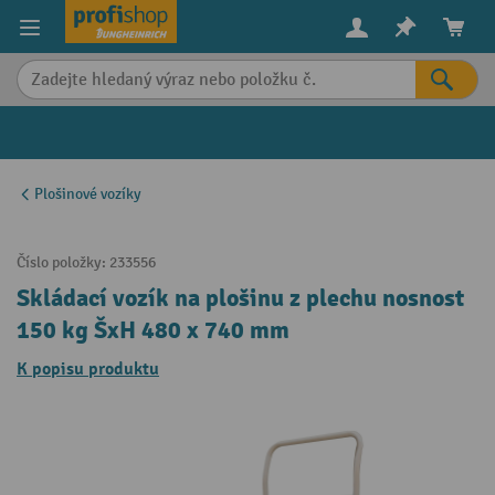
in content
Plošinové vozíky
Číslo položky:
233556
Skládací vozík na plošinu z plechu nosnost
150 kg ŠxH 480 x 740 mm
K popisu produktu