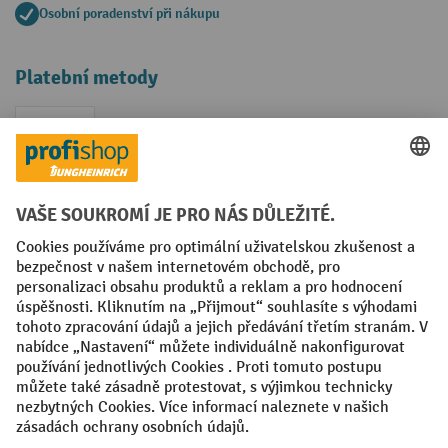
Osobní poradenství při nákupu
Platební metody
Faktura
Sociální sítě
Facebook
YouTube
LinkedIn
VODP
Otisk
Prohlášení o ochraně osobních údajů
Nastavení ochrany osobních údajů