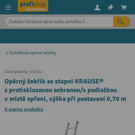
in content
Schůdkové opěrné žebříky
Číslo položky:
110112
Opěrný žebřík se stupni KRAUSE®
s protiskluzovou ochranou/s podložkou
v místě opření, výška při postavení 0,70 m
K popisu produktu