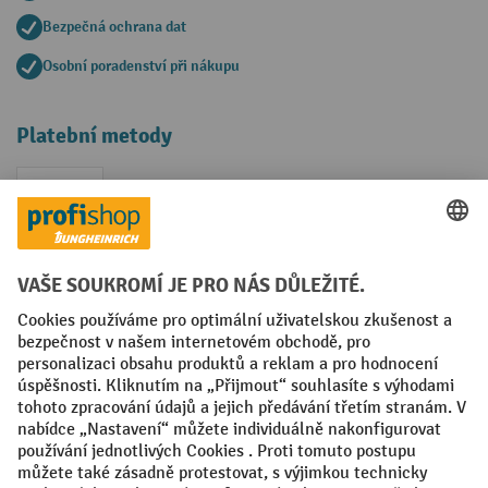
Bezpečná ochrana dat
Osobní poradenství při nákupu
Platební metody
Faktura
Sociální sítě
Facebook
YouTube
LinkedIn
VODP
Otisk
Prohlášení o ochraně osobních údajů