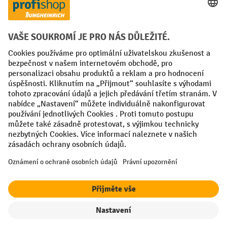
Faktura
Sociální sítě
Facebook
YouTube
LinkedIn
VODP
Otisk
Prohlášení o ochraně osobních údajů
Nastavení ochrany osobních údajů
All prices excl. VAT plus
shipping costs
and possible delivery charges,
if not stated otherwise.
Filtr
Řazení
¹ Sleva platí do vyprodání zásob. Sleva se nevztahuje na akční ceny.