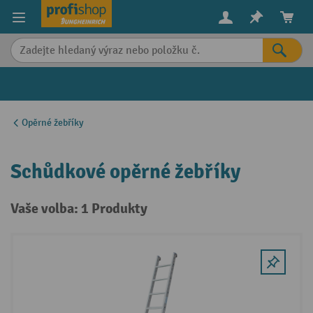
in content
Opěrné žebříky
Schůdkové opěrné žebříky
Vaše volba: 1 Produkty