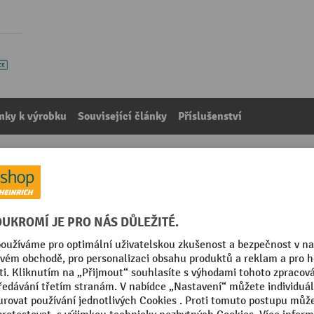
mky k výrobku
Související články
Příslušenství
ku pásky až 20 mm
kategorie:
Ochrana rohů a hran
Stk
Rameno, délka vnější
m
Segmentu