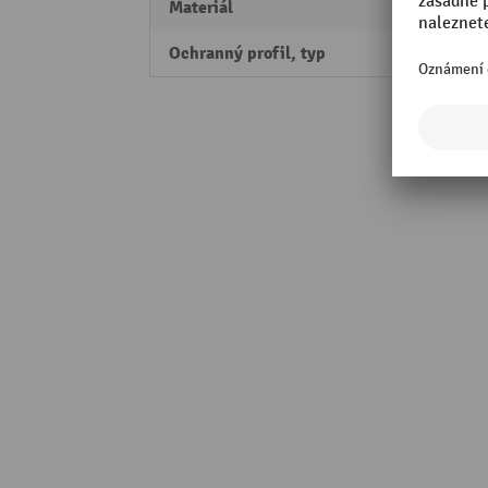
Materiál
plast
Ochranný profil, typ
ochra