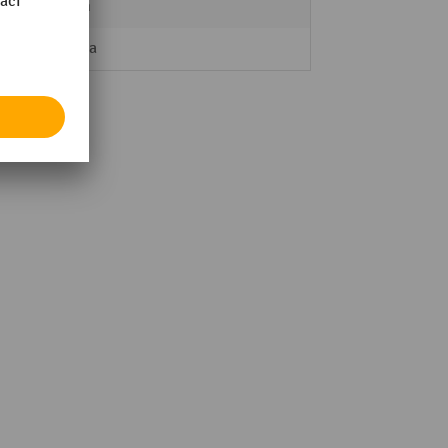
20 mm
bawepa