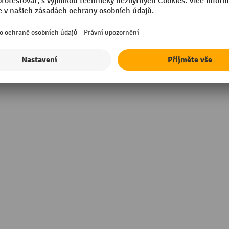
Vhodné pro šířku pásu
nné rohy na hrany
Značka