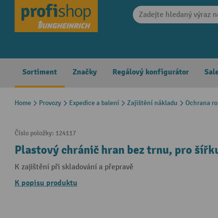
search
Skip to main navigation
Sortiment
Značky
Regálový konfigurátor
Sal
Home
Provozy
Expedice a balení
Zajištění nákladu
Ochrana ro
Číslo položky:
124117
Plastový chránič hran bez trnu, pro šíř
K zajištění při skladování a přepravě
K popisu produktu