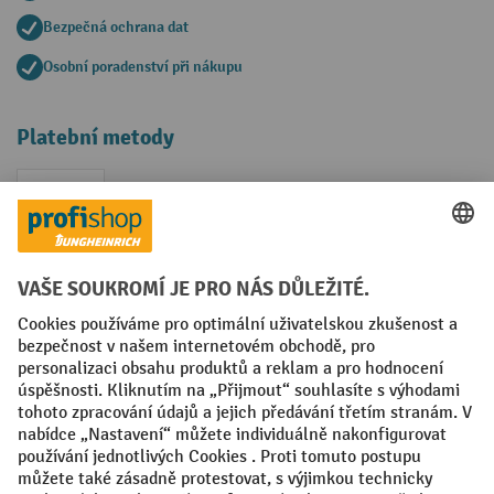
Bezpečná ochrana dat
Osobní poradenství při nákupu
Platební metody
Faktura
Sociální sítě
Facebook
YouTube
LinkedIn
VODP
Otisk
Prohlášení o ochraně osobních údajů