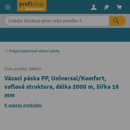
in content
Polypropylenové vázací pásky
Číslo položky:
109613
Vázací páska PP, Universal/Komfort,
vaflová struktura, délka 2000 m, šířka 16
mm
K popisu produktu