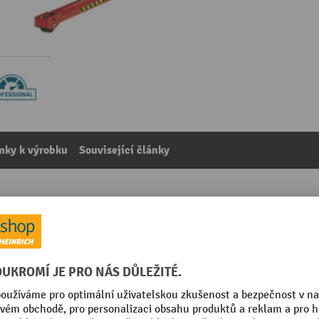
mky k výrobku
Související články
cký vysokozdvižný vozík s širokým rozchodem
kategorie:
Příslušenství na vysokozdvižné vozíky
Povrch