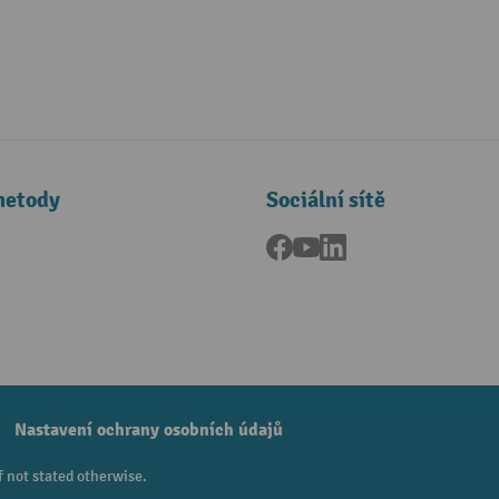
metody
Sociální sítě
Facebook
YouTube
LinkedIn
a
Nastavení ochrany osobních údajů
f not stated otherwise.