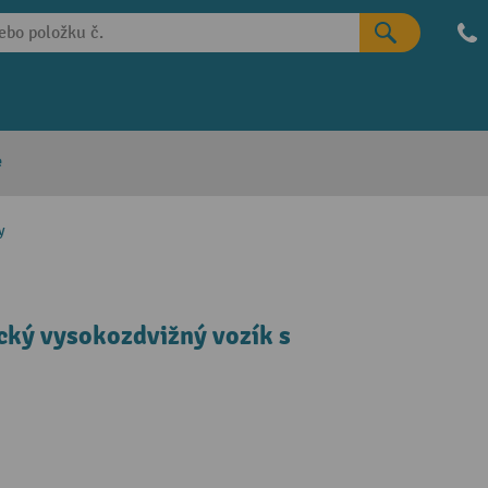
e
y
cký vysokozdvižný vozík s