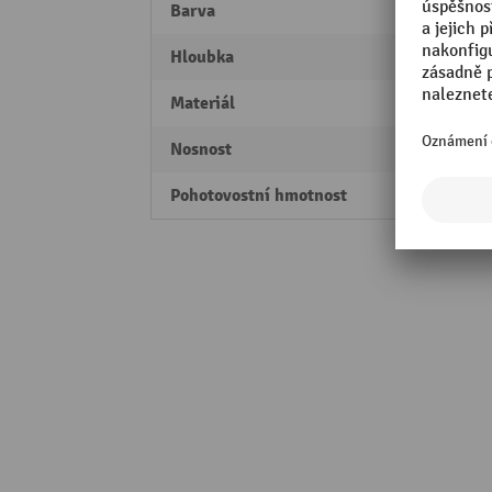
Barva
červe
Hloubka
1220
Materiál
Ocel
Nosnost
1000 
Pohotovostní hmotnost
89 kg