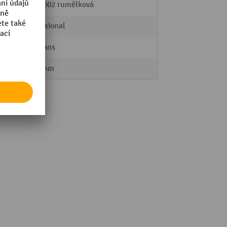
RAL 2002 rumělková
Professional
Logitrans
1092 mm