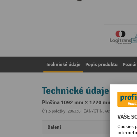
Technické údaje
Popis produktu
Pozná
Technické údaje
Plošina 1092 mm × 1220 mm pro elektri
Číslo položky: 206336 | EAN/GTIN: 4055091302003
Z 
Balení
1 Stk