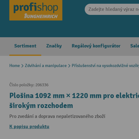
search
Skip to main navigation
Sortiment
Značky
Regálový konfigurátor
Sal
Home
Zdvihání a manipulace
Příslušenství na vysokozdvižné vozík
Číslo položky:
206336
Plošina 1092 mm × 1220 mm pro elektri
širokým rozchodem
Pro zvedání a doprava nepaletizovaného zboží
K popisu produktu