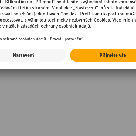
ná
RAL barva
 mm
Segmentu
Značka
kg
Šířka