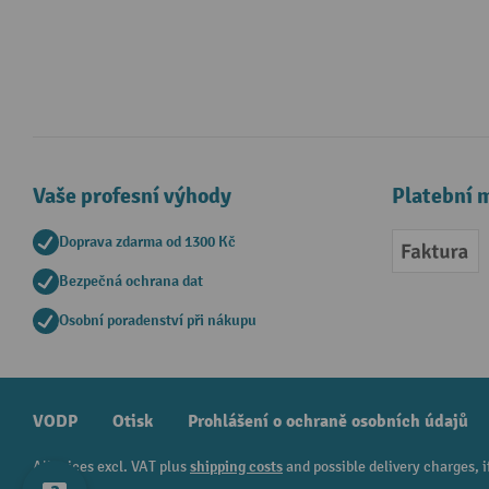
Vaše profesní výhody
Platební 
Doprava zdarma od 1300 Kč
Faktur
Bezpečná ochrana dat
Osobní poradenství při nákupu
VODP
Otisk
Prohlášení o ochraně osobních údajů
All prices excl. VAT plus
shipping costs
and possible delivery charges, i