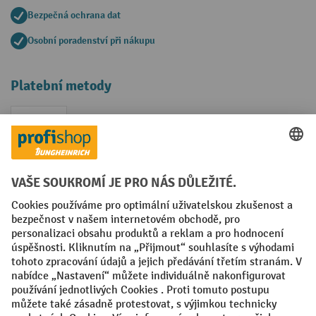
Bezpečná ochrana dat
Osobní poradenství při nákupu
Platební metody
Faktura
Sociální sítě
Facebook
YouTube
LinkedIn
VODP
Otisk
Prohlášení o ochraně osobních údajů