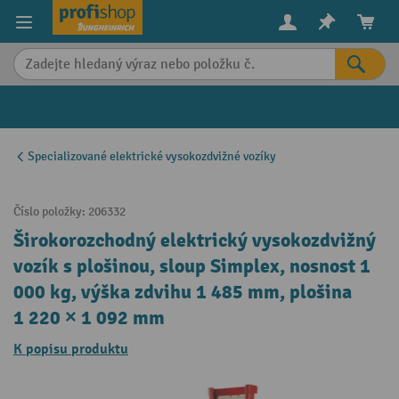
in content
Specializované elektrické vysokozdvižné vozíky
Číslo položky:
206332
Širokorozchodný elektrický vysokozdvižný
vozík s plošinou, sloup Simplex, nosnost 1
000 kg, výška zdvihu 1 485 mm, plošina
1 220 × 1 092 mm
K popisu produktu