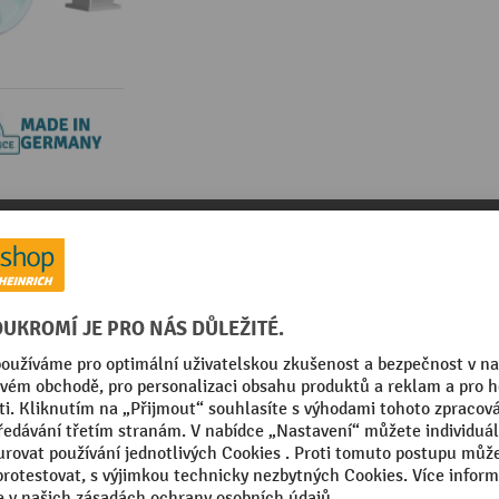
mky k výrobku
Související články
 SCHILLING do vnitřních prostor
kategorie:
Portálové jeřáby
in Germany
Značka