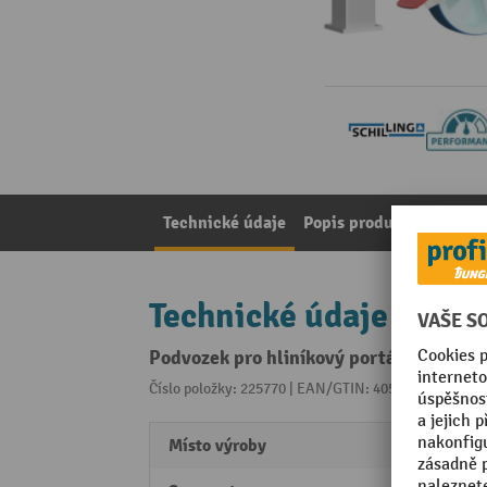
Technické údaje
Popis produktu
Pozná
Technické údaje
Podvozek pro hliníkový portálový jeřáb
Číslo položky: 225770 | EAN/GTIN: 4055091217345
Z 
Místo výroby
Made 