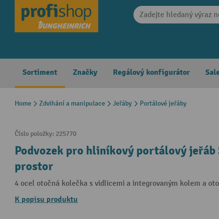
search
Skip to main navigation
Sortiment
Značky
Regálový konfigurátor
Sal
Home
Zdvihání a manipulace
Jeřáby
Portálové jeřáby
Číslo položky:
225770
Podvozek pro hliníkový portálový jeřáb
prostor
4 ocel otočná kolečka s vidlicemi a integrovaným kolem a ot
K popisu produktu