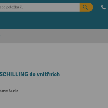
e
 SCHILLING do vnitřních
očnou brzda