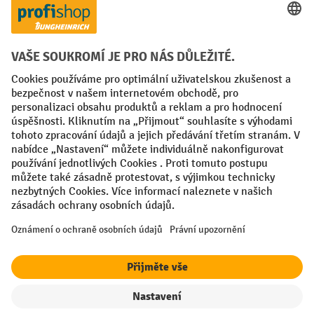
Faktura
Sociální sítě
Facebook
YouTube
LinkedIn
VODP
Otisk
Prohlášení o ochraně osobních údajů
Nastavení ochrany osobních údajů
All prices excl. VAT plus
shipping costs
and possible delivery charges,
if not stated otherwise.
¹ Sleva platí do vyprodání zásob. Sleva se nevztahuje na akční ceny.
Kombinace s jinými procentními slevami nebo poukázkami není
možná.