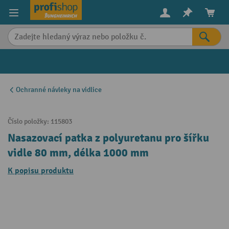
in content
Ochranné návleky na vidlice
Číslo položky:
115803
Nasazovací patka z polyuretanu pro šířku
vidle 80 mm, délka 1000 mm
K popisu produktu