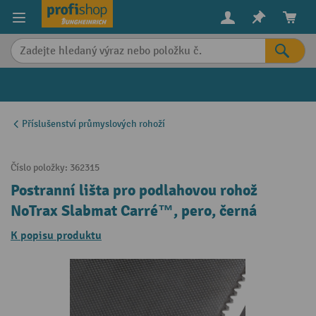
in content
Příslušenství průmyslových rohoží
Číslo položky:
362315
Postranní lišta pro podlahovou rohož
NoTrax Slabmat Carré™, pero, černá
K popisu produktu