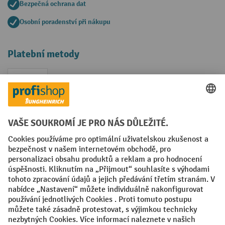
Bezpečná ochrana dat
Osobní poradenství při nákupu
Platební metody
Faktura
Sociální sítě
Facebook
YouTube
LinkedIn
VODP
Otisk
Prohlášení o ochraně osobních údajů