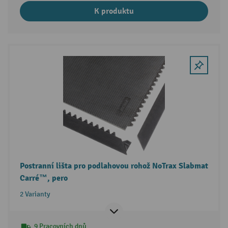
K produktu
Postranní lišta pro podlahovou rohož NoTrax Slabmat
Carré™, pero
2 Varianty
9 Pracovních dnů