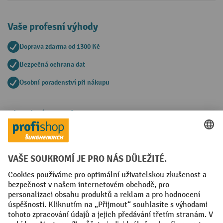
Vaše profesní výhody
Doprava zdarma od 1300 Kč
Bezpečná ochrana dat
Osobní poradenství při nákupu
Platební metody
Faktura
Sociální sítě
Facebook
YouTube
LinkedIn