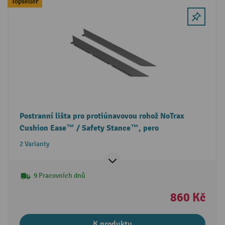
Topseller
Postranní lišta pro protiúnavovou rohož NoTrax
Cushion Ease™ / Safety Stance™, pero
2 Varianty
9 Pracovních dnů
860 Kč
K produktu