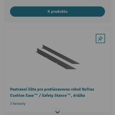
K produktu
Postranní lišta pro protiúnavovou rohož NoTrax
Cushion Ease™ / Safety Stance™, drážka
2 Varianty