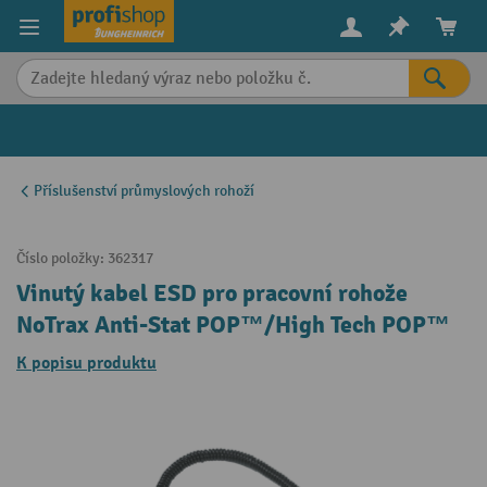
in content
Příslušenství průmyslových rohoží
Číslo položky:
362317
Vinutý kabel ESD pro pracovní rohože
NoTrax Anti-Stat POP™/High Tech POP™
K popisu produktu