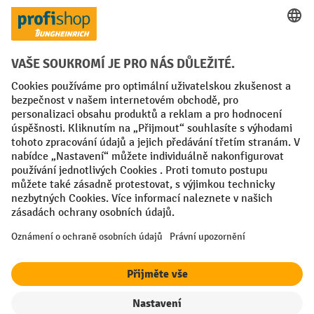
Faktura
Sociální sítě
Facebook
YouTube
LinkedIn
VODP
Otisk
Prohlášení o ochraně osobních údajů
Nastavení ochrany osobních údajů
All prices excl. VAT plus
shipping costs
and possible delivery charges,
if not stated otherwise.
¹ Sleva platí do vyprodání zásob. Sleva se nevztahuje na akční ceny.
Kombinace s jinými procentními slevami nebo poukázkami není
možná.