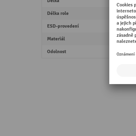
Délka
1524
Délka role
18.29
ESD-provedení
Ano
Materiál
mikro
Odolnost
statis