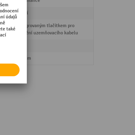
Performance
střední
S integrovaným tlačítkem pro
upevnění uzemňovacího kabelu
Ano
9,52 mm