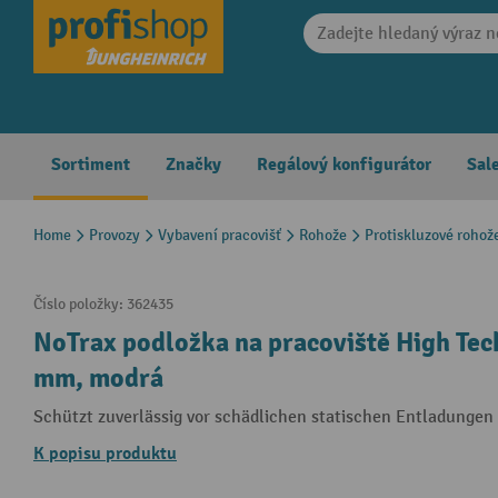
search
Skip to main navigation
Sortiment
Značky
Regálový konfigurátor
Sal
Home
Provozy
Vybavení pracovišť
Rohože
Protiskluzové rohož
Číslo položky:
362435
NoTrax podložka na pracoviště High Tec
mm, modrá
Schützt zuverlässig vor schädlichen statischen Entladungen
K popisu produktu