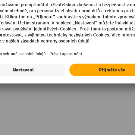
0 mm
Segmentu
 m
Stupeň namáhání
Technické vlastnosti
buněčný vinyl
Tlačítko mrtvého muže
ch ableitend
Tloušťka
Zobrazit všechny technické údaje