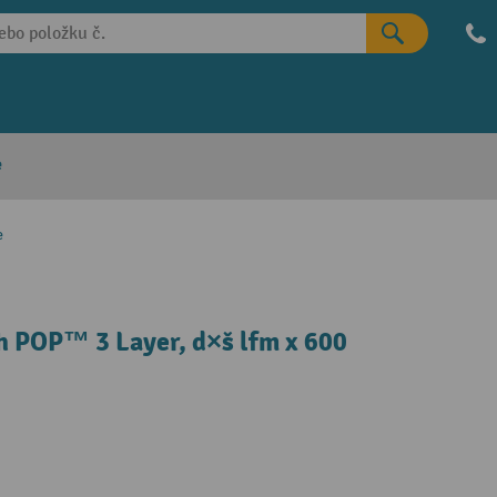
e
e
h POP™ 3 Layer, d×š lfm x 600