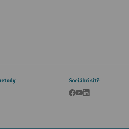
metody
Sociální sítě
Facebook
YouTube
LinkedIn
a