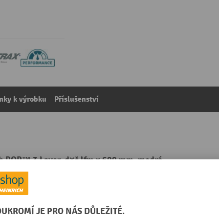
mky k výrobku
Příslušenství
ch POP™ 3 Layer, d×š lfm x 600 mm, modrá
kategorie:
Protiskluzové rohože
á
Rozšiřitelný