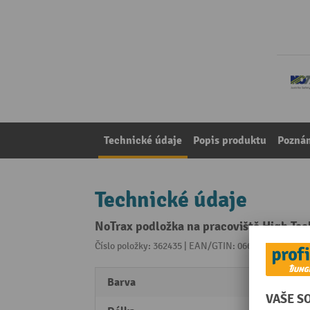
Technické údaje
Popis produktu
Pozná
Technické údaje
NoTrax podložka na pracoviště High Te
Číslo položky: 362435 | EAN/GTIN: 0662641934443
Z 
Barva
modr