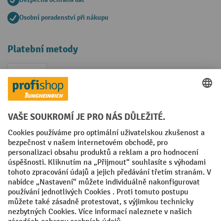
Osobní poradenství při nákupu
Platební metody
Faktura
Sociální sítě
Facebook
YouTube
LinkedIn
VODP
Otisk
Prohlášení o ochraně osobních údajů