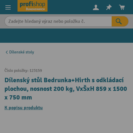
in content
Dílenské stoly
Číslo položky:
123159
Dílenský stůl Bedrunka+Hirth s odkládací
plochou, nosnost 200 kg, VxŠxH 859 x 1500
x 750 mm
K popisu produktu