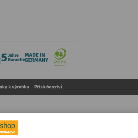
mky k výrobku
Příslušenství
nery, VxŠxH 790-1140 x 2500 x 700 mm, 4x zásuvka s vý
kategorie:
Dílenské stoly