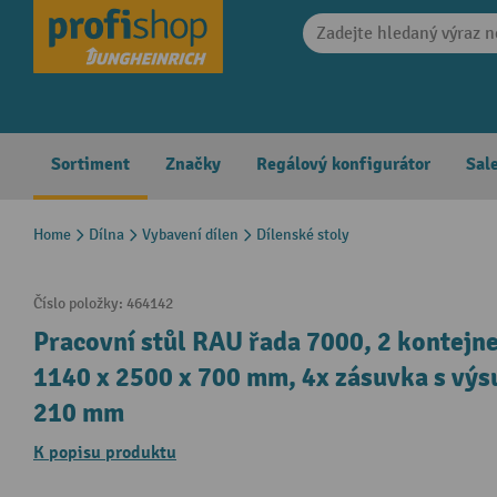
search
Skip to main navigation
Sortiment
Značky
Regálový konfigurátor
Sal
Home
Dílna
Vybavení dílen
Dílenské stoly
Číslo položky:
464142
Pracovní stůl RAU řada 7000, 2 kontejn
1140 x 2500 x 700 mm, 4x zásuvka s výs
210 mm
K popisu produktu