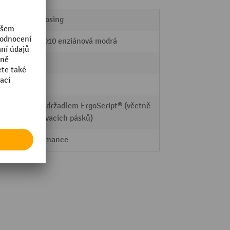
SoftClosing
RAL 5010 enziánová modrá
ano
100 %
lišta s držadlem ErgoScript® (včetně
popisovacích pásků)
Performance