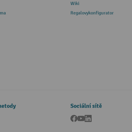
Wiki
rma
Regalovykonfigurator
metody
Sociální sítě
Facebook
YouTube
LinkedIn
a