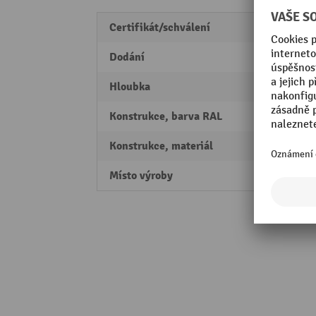
Certifikát/schválení
PEFC
Dodání
kompl
Hloubka
700 
Konstrukce, barva RAL
RAL 7
Konstrukce, materiál
profil
Místo výroby
Made 