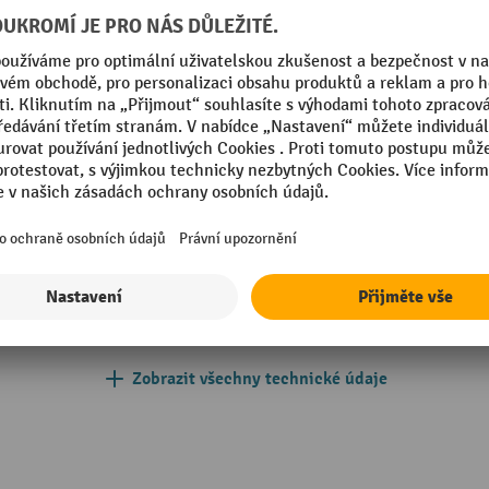
Provedení
etně montovaný
Přední stěny, barva RAL
mm
Přestavení výšky
035 světle šedá
Rejstřík zásuvek
ová ocel
Rukojeť
in Germany
Segmentu
Zobrazit všechny technické údaje