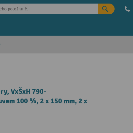
e
ery, VxŠxH 790-
uvem 100 %, 2 x 150 mm, 2 x