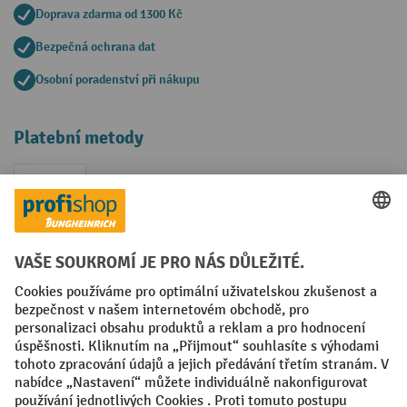
Doprava zdarma od 1300 Kč
Bezpečná ochrana dat
Osobní poradenství při nákupu
Platební metody
Faktura
Sociální sítě
Facebook
YouTube
LinkedIn
VODP
Otisk