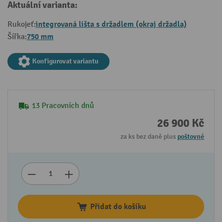
Aktuální varianta:
integrovaná lišta s držadlem (okraj držadla)
Rukojeť:
750 mm
Šířka:
Konfigurovat variantu
13 Pracovních dnů
26 900 Kč
za ks bez daně plus
poštovné
Přidat do košíku