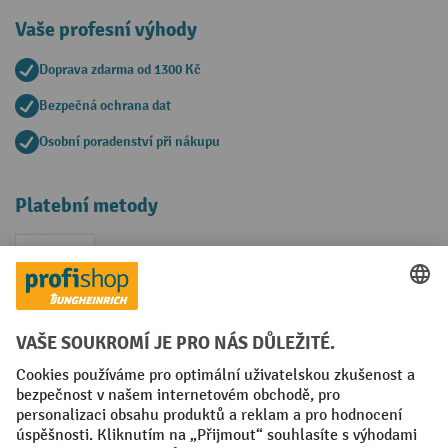
Vaše profesní výhody
Doprava zdarma od 1300 Kč
Bezpečná ochrana dat
Osobní poradenství při nákupu
Platební metody
Faktura
Sociální sítě
Facebook
YouTube
LinkedIn