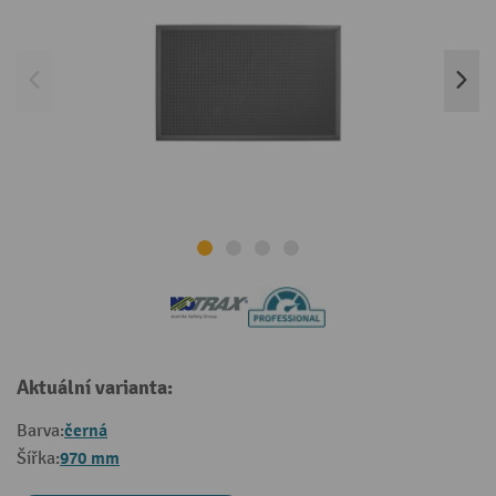
Aktuální varianta:
černá
Barva:
970 mm
Šířka: