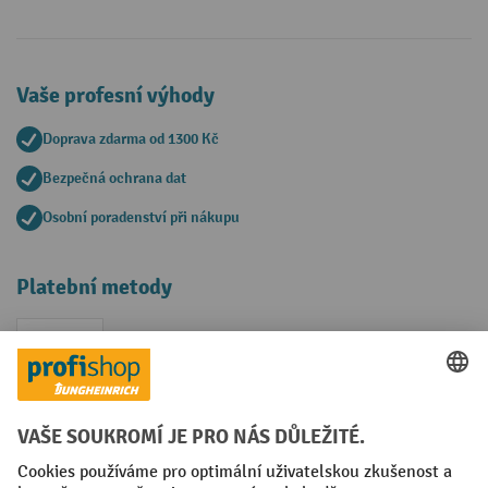
Vaše profesní výhody
Doprava zdarma od 1300 Kč
Bezpečná ochrana dat
Osobní poradenství při nákupu
Platební metody
Faktura
Sociální sítě
Facebook
YouTube
LinkedIn