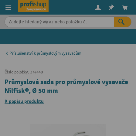
in content
Příslušenství k průmyslovým vysavačům
Číslo položky:
374440
Průmyslová sada pro průmyslové vysavače
Nilfisk®, Ø 50 mm
K popisu produktu