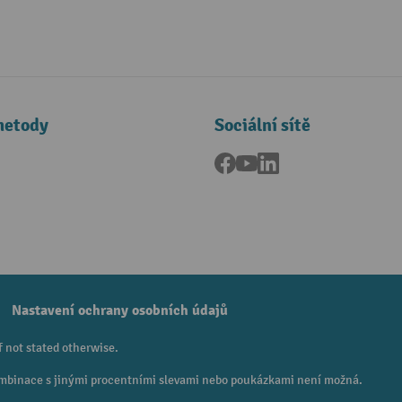
metody
Sociální sítě
Facebook
YouTube
LinkedIn
a
Nastavení ochrany osobních údajů
f not stated otherwise.
 Kombinace s jinými procentními slevami nebo poukázkami není možná.