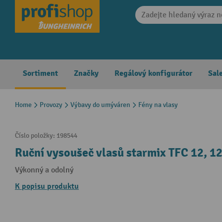
search
Skip to main navigation
Sortiment
Značky
Regálový konfigurátor
Sal
Home
Provozy
Výbavy do umýváren
Fény na vlasy
Číslo položky:
198544
Ruční vysoušeč vlasů starmix TFC 12, 
Výkonný a odolný
K popisu produktu