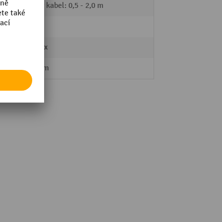
Vinutý kabel: 0,5 - 2,0 m
235
starmix
177 mm