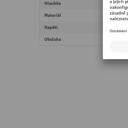
Hloubka
86 m
Materiál
ABS p
Napětí
230 V
Obsluha
Posuv