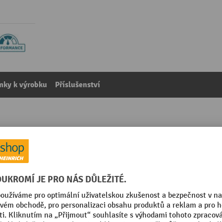
mky k výrobku
Příslušenství
1200 W, černý/chromový
kategorie:
Fény na vlasy
 / chrom
Pohotovostní hmotnost
 W
Segmentu