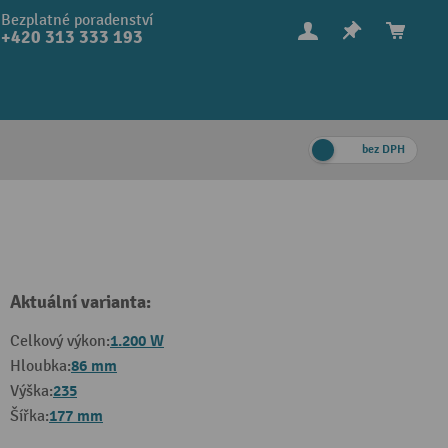
Bezplatné poradenství
+420 313 333 193
bez DPH
Aktuální varianta:
1.200 W
Celkový výkon:
86 mm
Hloubka:
235
Výška:
177 mm
Šířka: