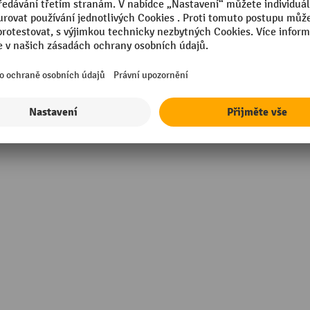
m
Technické vlastnosti
last
Výška
Značka
ný přepínač
Šířka