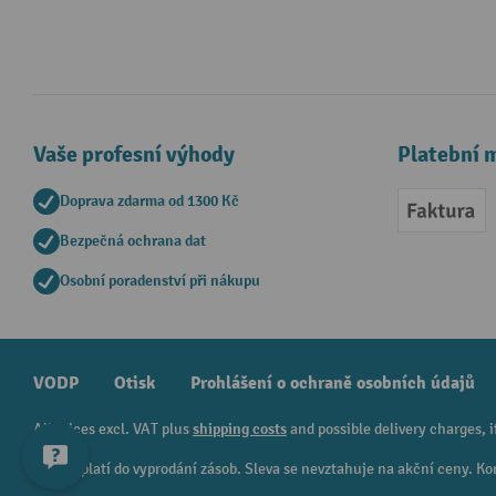
Vaše profesní výhody
Platební 
Doprava zdarma od 1300 Kč
Faktur
Bezpečná ochrana dat
Osobní poradenství při nákupu
VODP
Otisk
Prohlášení o ochraně osobních údajů
All prices excl. VAT plus
shipping costs
and possible delivery charges, i
¹ Sleva platí do vyprodání zásob. Sleva se nevztahuje na akční ceny.