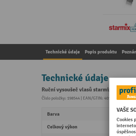
Technické údaje
Popis produktu
Pozná
Technické údaje
Ruční vysoušeč vlasů starmix TFC 12, 
Číslo položky: 198544 | EAN/GTIN: 4011240038926
Z 
Barva
Černá
Celkový výkon
1.200