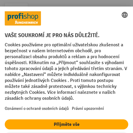
Faktura
Sociální sítě
Facebook
YouTube
LinkedIn
VODP
Otisk
Prohlášení o ochraně osobních údajů
Nastavení ochrany osobních údajů
All prices excl. VAT plus
shipping costs
and possible delivery charges,
if not stated otherwise.
¹ Sleva platí do vyprodání zásob. Sleva se nevztahuje na akční ceny.
Kombinace s jinými procentními slevami nebo poukázkami není