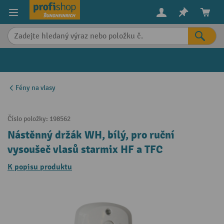
in content
Fény na vlasy
Číslo položky:
198562
Nástěnný držák WH, bílý, pro ruční
vysoušeč vlasů starmix HF a TFC
K popisu produktu