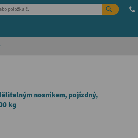
e
dělitelným nosníkem, pojízdný,
00 kg