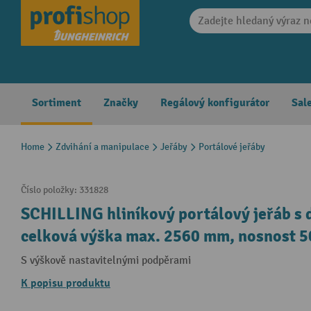
search
Skip to main navigation
Sortiment
Značky
Regálový konfigurátor
Sal
Home
Zdvihání a manipulace
Jeřáby
Portálové jeřáby
Číslo položky:
331828
SCHILLING hliníkový portálový jeřáb s 
celková výška max. 2560 mm, nosnost 5
S výškově nastavitelnými podpěrami
K popisu produktu