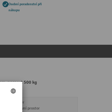
Osobní poradenství při
nákupu
 mm, nosnost 500 kg
Interiér
Venkovní prostor