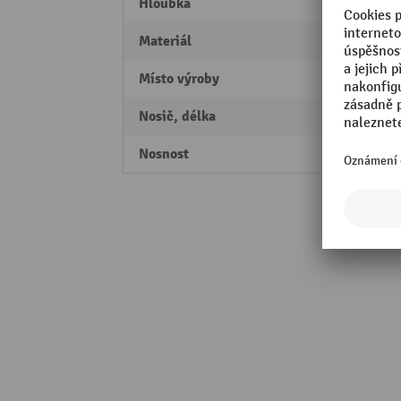
Hloubka
1488
Materiál
Hliník
Místo výroby
Made 
Nosič, délka
4000
Nosnost
500 k