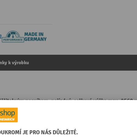
mky k výrobku
dělitelným nosníkem, pojízdný, celková výška max. 2560
kategorie:
Portálové jeřáby
ontovaný
Rozsah použití