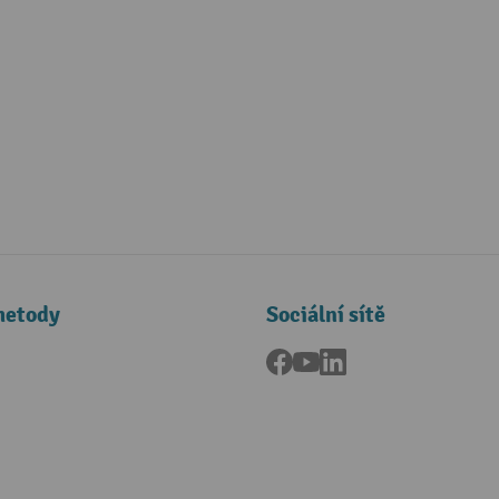
metody
Sociální sítě
Facebook
YouTube
LinkedIn
a