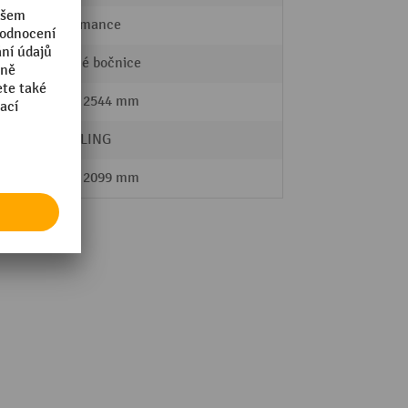
Performance
sklopné bočnice
2144 - 2544 mm
SCHILLING
1699 - 2099 mm