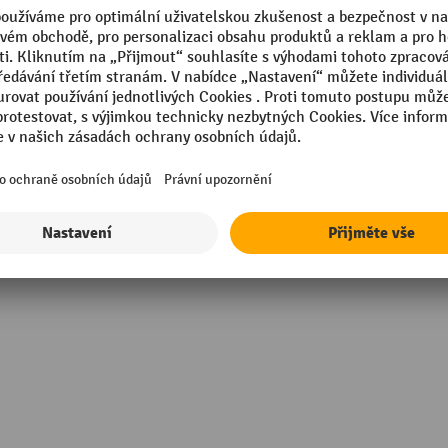
 mm
Segmentu
Sklopný, skládací
in Germany
Výška
 mm
Značka
g
Závěsný bos min. - max.
Zobrazit všechny technické údaje