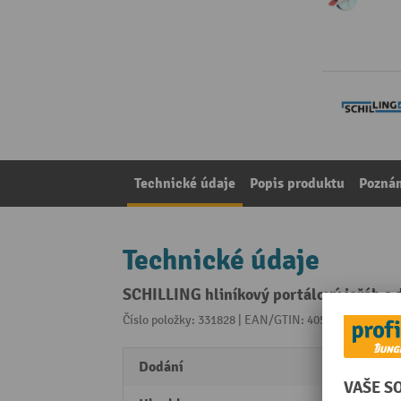
Technické údaje
Popis produktu
Pozná
Technické údaje
SCHILLING hliníkový portálový jeřáb s 
Číslo položky: 331828 | EAN/GTIN: 4055091238531
Z 
Dodání
předm