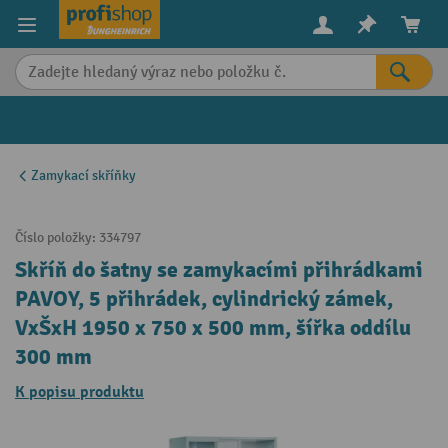
in content
Zamykací skříňky
Číslo položky:
334797
Skříň do šatny se zamykacími přihrádkami
PAVOY, 5 přihrádek, cylindrický zámek,
VxŠxH 1950 x 750 x 500 mm, šířka oddílu
300 mm
K popisu produktu