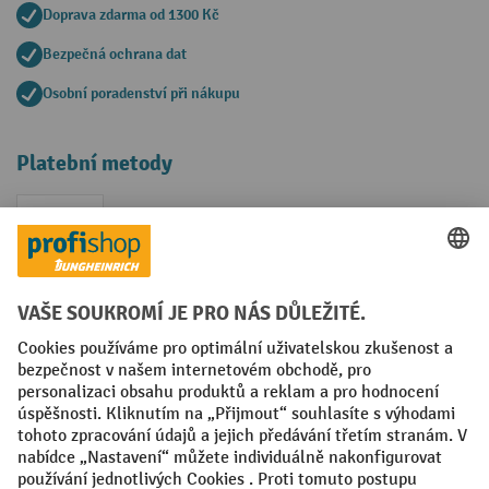
Doprava zdarma od 1300 Kč
Bezpečná ochrana dat
Osobní poradenství při nákupu
Platební metody
Faktura
Sociální sítě
Facebook
YouTube
LinkedIn
VODP
Otisk