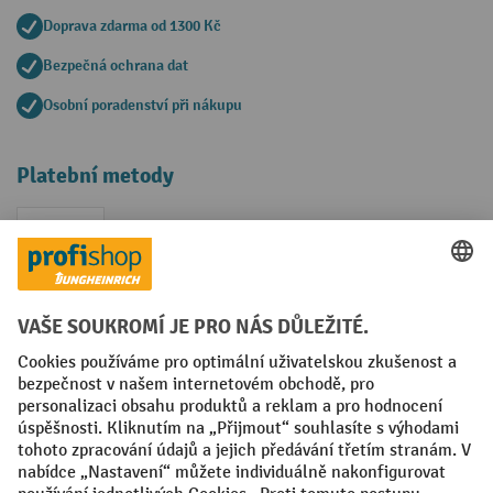
Doprava zdarma od 1300 Kč
Bezpečná ochrana dat
Osobní poradenství při nákupu
Platební metody
Faktura
Sociální sítě
Facebook
YouTube
LinkedIn
VODP
Otisk