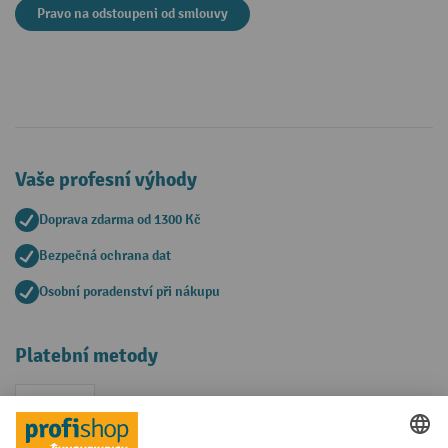
Pravo na odstoupeni od smlouvy
Vaše profesní výhody
Doprava zdarma od 1300 Kč
Bezpečná ochrana dat
Osobní poradenství při nákupu
Platební metody
Faktura