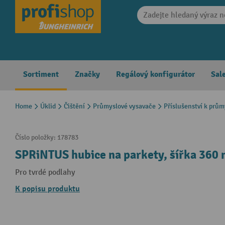
search
Skip to main navigation
Sortiment
Značky
Regálový konfigurátor
Sal
Home
Úklid
Čištění
Průmyslové vysavače
Příslušenství k prů
Číslo položky:
178783
SPRiNTUS hubice na parkety, šířka 360
Pro tvrdé podlahy
K popisu produktu