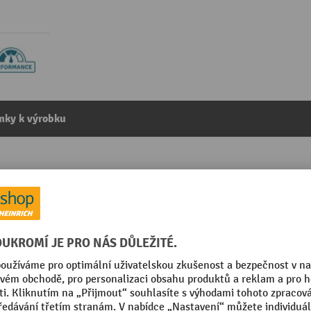
mky k výrobku
0 mm
kategorie:
Příslušenství k průmyslovým vysavačům
rmance
Značka
ířka hubice: 360 mm