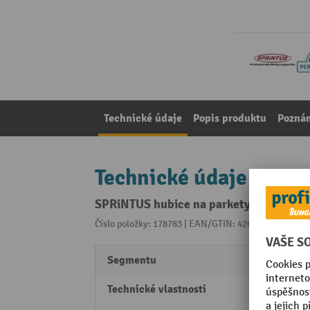
Technické údaje
Popis produktu
Pozná
Technické údaje
SPRiNTUS hubice na parkety, šířka 36
Číslo položky: 178783 | EAN/GTIN: 4260206871668
Z 
Segmentu
Perfo
Technické vlastnosti
Š