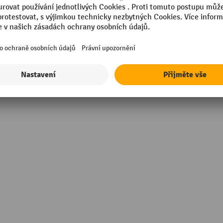
růměr hubice: 360 mm
artáče, typ: Sací kartáč
ířka kartáče: 360 mm