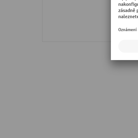
P
K
Š