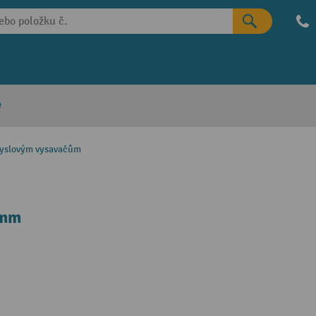
e
myslovým vysavačům
 mm