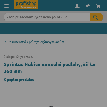
in content
Příslušenství k průmyslovým vysavačům
Číslo položky:
178757
Sprintus Hubice na suché podlahy, šířka
360 mm
K popisu produktu