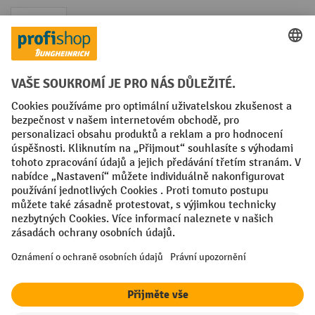
Faktura
Sociální sítě
Facebook
YouTube
LinkedIn
VODP
Otisk
Prohlášení o ochraně osobních údajů
Nastavení ochrany osobních údajů
All prices excl. VAT plus
shipping costs
and possible delivery charges,
if not stated otherwise.
¹ Sleva platí do vyprodání zásob. Sleva se nevztahuje na akční ceny.
Kombinace s jinými procentními slevami nebo poukázkami není