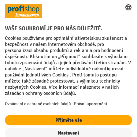
Platební metody
Faktura
Sociální sítě
Facebook
YouTube
LinkedIn
VODP
Otisk
Prohlášení o ochraně osobních údajů
Nastavení ochrany osobních údajů
All prices excl. VAT plus
shipping costs
and possible delivery charges,
if not stated otherwise.