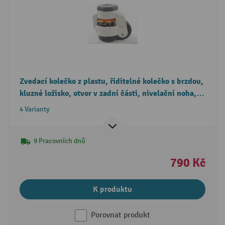
Zvedací kolečko z plastu, řiditelné kolečko s brzdou,
kluzné ložisko, otvor v zadní části, nivelační noha,
Ø × šířka 40 × 19,2 mm, nosnost 50 kg
4 Varianty
9 Pracovních dnů
790 Kč
K produktu
Porovnat produkt