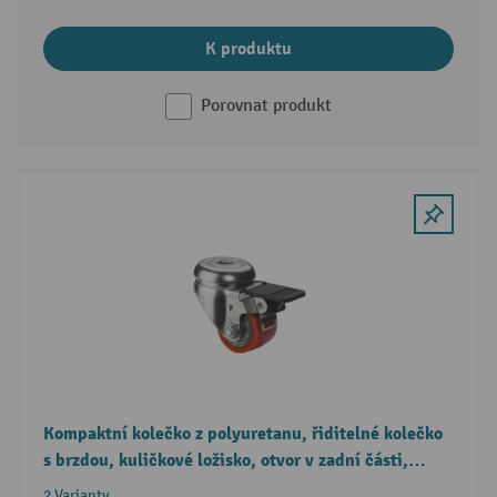
K produktu
Porovnat produkt
Kompaktní kolečko z polyuretanu, řiditelné kolečko
s brzdou, kuličkové ložisko, otvor v zadní části,
Ø × šířka 35 × 25 mm, nosnost 100 kg
2 Varianty