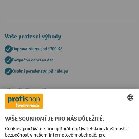
Vaše profesní výhody
Doprava zdarma od 1300 Kč
Bezpečná ochrana dat
Osobní poradenství při nákupu
Platební metody
Faktura
Sociální sítě