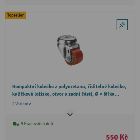
Topseller
Kompaktní kolečko z polyuretanu, řiditelné kolečko,
kuličkové ložisko, otvor v zadní části, Ø × šířka
35 × 25 mm, nosnost 100 kg
2 Varianty
9 Pracovních dnů
550 Kč