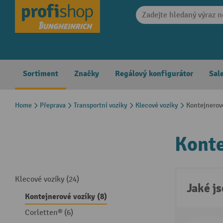
search
Skip to main navigation
Sortiment
Značky
Regálový konfigurátor
Sal
Home
Přeprava
Transportní vozíky
Klecové vozíky
Kontejnerov
Konte
Klecové vozíky (24)
Jaké j
Kontejnerové vozíky (8)
Corletten® (6)