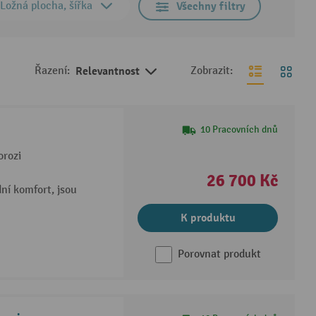
Ložná plocha, šířka
Všechny filtry
Řazení:
Relevantnost
Zobrazit:
10 Pracovních dnů
orozi
26 700 Kč
ní komfort, jsou
K produktu
Porovnat produkt