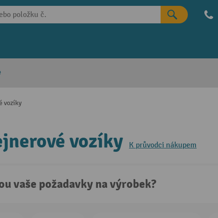
e
é vozíky
jnerové vozíky
K průvodci nákupem
sou vaše požadavky na výrobek?