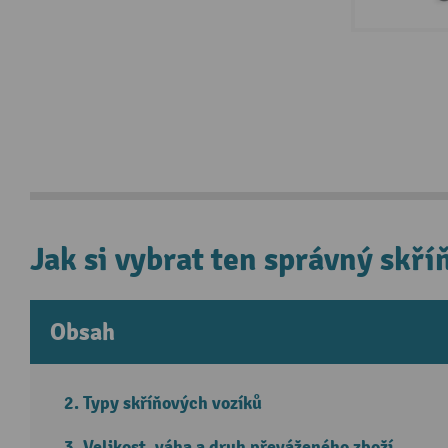
Jak si vybrat ten správný skří
Obsah
Typy skříňových vozíků
Velikost, váha a druh převáženého zboží