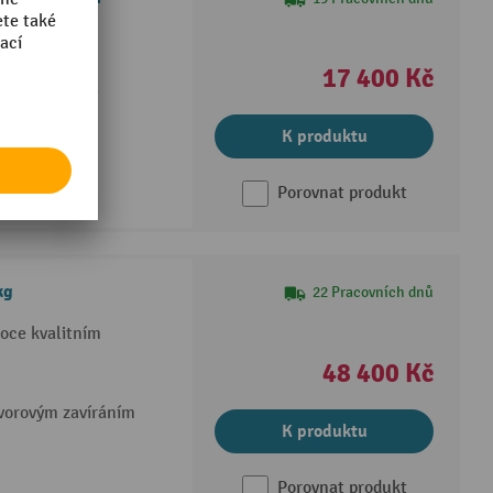
ová ocel
17 400 Kč
echu, vlepené
K produktu
Porovnat produkt
kg
22 Pracovních dnů
oce kvalitním
48 400 Kč
ávorovým zavíráním
K produktu
Porovnat produkt