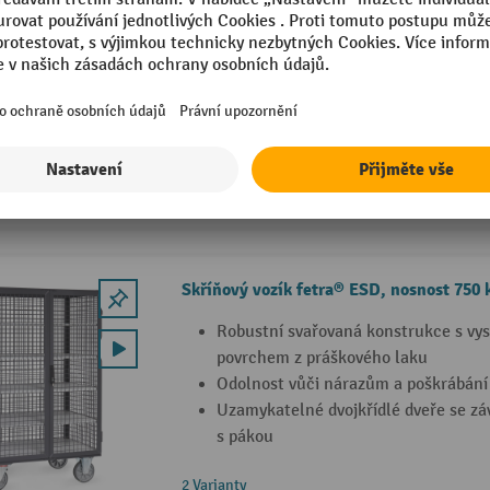
Svařované ocelových trubek a profil
Podlaha z ocelového plechu
Stěny z pozinkovaného ocelového pl
4 Varianty
Skříňový vozík fetra® ESD, nosnost 750 
Robustní svařovaná konstrukce s vys
povrchem z práškového laku
Odolnost vůči nárazům a poškrábání
Uzamykatelné dvojkřídlé dveře se z
s pákou
2 Varianty