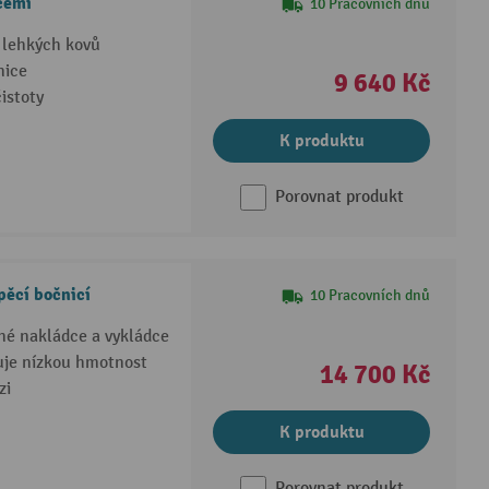
cemi
10 Pracovních dnů
a lehkých kovů
nice
9 640 Kč
istoty
K produktu
Porovnat produkt
pěcí bočnicí
10 Pracovních dnů
né nakládce a vykládce
čuje nízkou hmotnost
14 700 Kč
zi
K produktu
Porovnat produkt