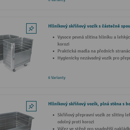
Hliníkový skříňový vozík s částečně spou
Vysoce pevná slitina hliníku a lehký
korozi
Praktická madla na předních straná
Hygienicky nezávadný vozík pro pře
6 Varianty
Hliníkový skříňový vozík, plná stěna s 
Skříňový přepravní vozík ze slitiny l
odolný proti korozi
Výřez ve stěně pro snadnější naklád