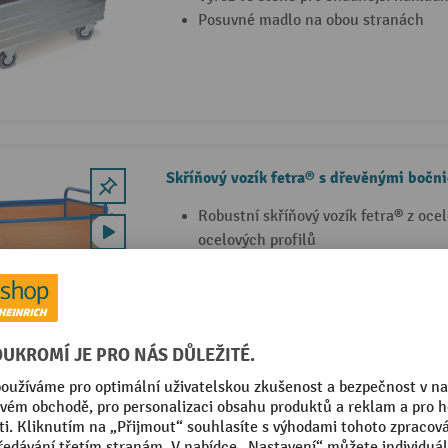
Posuvné madlo na obou stranách
Skříňový vozík fetra® s dřevěnými bočn
Robustní skříňový vozík fetra® z oce
ocelových profilů
Bočnice a dno z desek z dřevěných m
Kola s pneumatikami z plné pryže
4 Varianty
Skříňový vozík fetra® s bočnicemi z oce