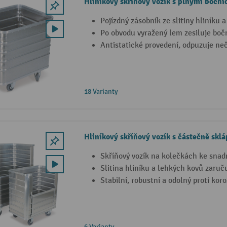
Hliníkový skříňový vozík s plnými bočni
Pojízdný zásobník ze slitiny hliníku 
Po obvodu vyražený lem zesiluje boč
Antistatické provedení, odpuzuje neč
18 Varianty
Hliníkový skříňový vozík s částečně sklá
Skříňový vozík na kolečkách ke snad
Slitina hliníku a lehkých kovů zaru
Stabilní, robustní a odolný proti koro
6 Varianty