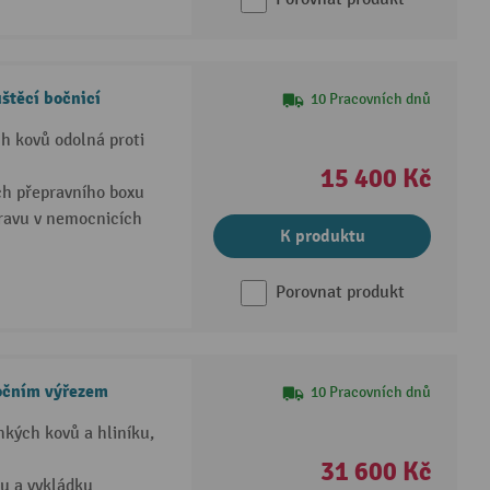
štěcí bočnicí
10 Pracovních dnů
ch kovů odolná proti
15 400 Kč
ch přepravního boxu
pravu v nemocnicích
K produktu
Porovnat produkt
bočním výřezem
10 Pracovních dnů
ehkých kovů a hliníku,
31 600 Kč
ku a vykládku