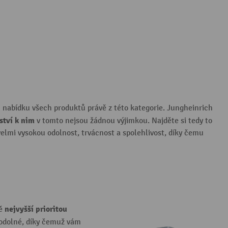
kou nabídku všech produktů právě z této kategorie. Jungheinrich
ství k nim
v tomto nejsou žádnou výjimkou. Najděte si tedy to
velmi vysokou odolnost, trvácnost a spolehlivost, díky čemu
nejvyšší prioritou
ně
 odolné, díky čemuž vám