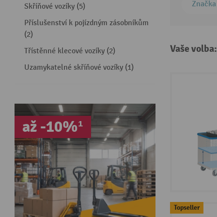
Značka
Skříňové vozíky (5)
Příslušenství k pojízdným zásobníkům
(2)
Vaše volba
Třístěnné klecové vozíky (2)
Uzamykatelné skříňové vozíky (1)
až -10%¹
Topseller