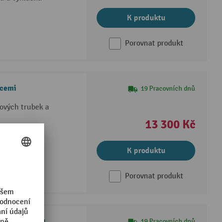
K produktu
Porovnat produkt
icemi
19 Pracovních dnů
lových trubek a
13 300 Kč
ateriálů
K produktu
Porovnat produkt
lového plechu
19 Pracovních dnů