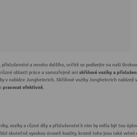
k, příslušenství a mnoho dalšího, určitě se podívejte na naši širo
skříňové vozíky a příslušen
 různé oblasti práce a samozřejmě ani
eby v nabídce Jungheinrich. Skříňové vozíky Jungheinrich nabízejí 
pracovat efektivně
im
.
níky, vozíky a různé díly a příslušenství k nim by měla být tou úpl
abízí skutečně vysokou úroveň kvality, kromě toho jsou také velmi