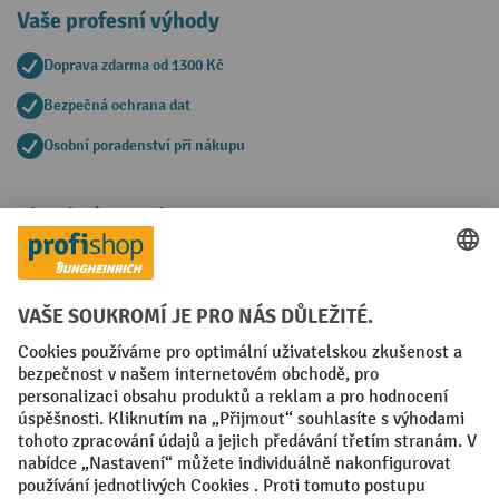
Vaše profesní výhody
Doprava zdarma od 1300 Kč
Bezpečná ochrana dat
Osobní poradenství při nákupu
Platební metody
Faktura
Sociální sítě
Facebook
YouTube
LinkedIn