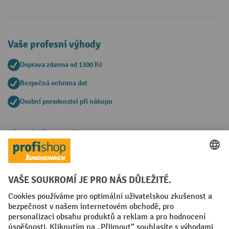
Vaše profesní výhody
Doprava zdarma od 1300 Kč
Bezpečná ochrana dat
Osobní poradenství při nákupu
Platební metody
Faktura
Sociální sítě
Facebook
YouTube
LinkedIn