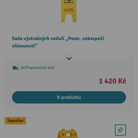
Sada výstražných cedulí „Pozor, nebezpečí
uklouznutí“
10 Pracovních dnů
1 420 Kč
K produktu
Topseller