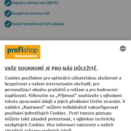
Doprava zdarma od 1300 Kč
Bezpečná ochrana dat
Osobní poradenství při nákupu
Platební metody
Faktura
Sociální sítě
Facebook
YouTube
LinkedIn
VODP
Otisk