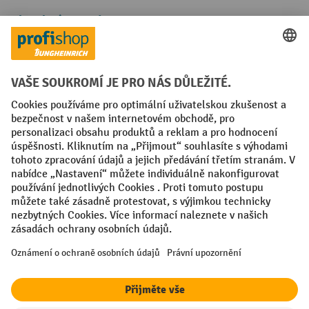
Platební metody
Faktura
Sociální sítě
Facebook
YouTube
LinkedIn
VODP
Otisk
Prohlášení o ochraně osobních údajů
Nastavení ochrany osobních údajů
All prices excl. VAT plus
shipping costs
and possible delivery charges,
if not stated otherwise.