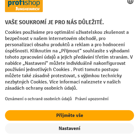
Faktura
Sociální sítě
Facebook
YouTube
LinkedIn
VODP
Otisk
Prohlášení o ochraně osobních údajů
Nastavení ochrany osobních údajů
All prices excl. VAT plus
shipping costs
and possible delivery charges,
if not stated otherwise.
Filtr
Řazení
¹ Sleva platí do vyprodání zásob. Sleva se nevztahuje na akční ceny.