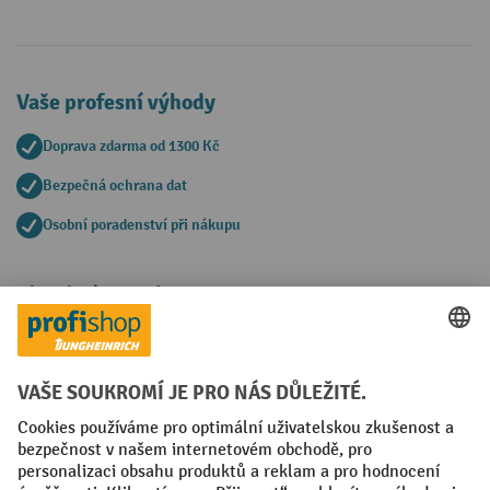
Vaše profesní výhody
Doprava zdarma od 1300 Kč
Bezpečná ochrana dat
Osobní poradenství při nákupu
Platební metody
Faktura
Sociální sítě
Facebook
YouTube
LinkedIn