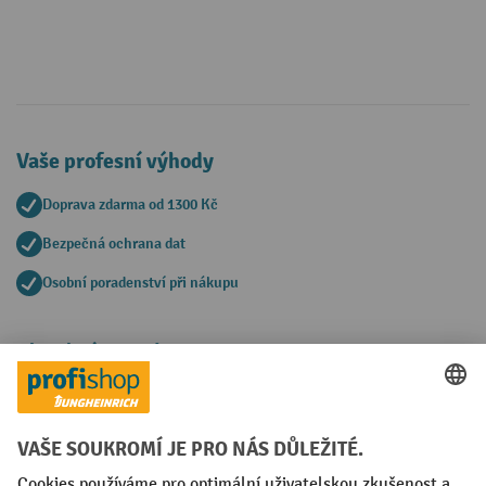
Vaše profesní výhody
Doprava zdarma od 1300 Kč
Bezpečná ochrana dat
Osobní poradenství při nákupu
Platební metody
Faktura
Sociální sítě