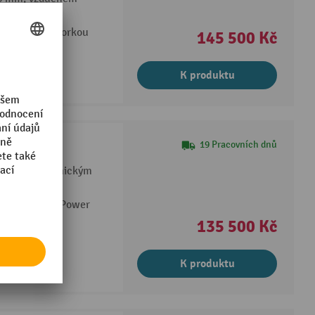
 provedení s horkou
145 500 Kč
K produktu
 MC 8P
19 Pracovních dnů
tností s keramickým
.)
ystému SilentPower
135 500 Kč
K produktu