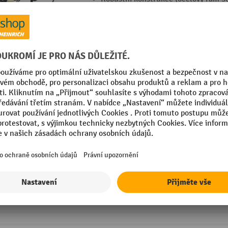
plněná kola)
Vysoký pracovní tlak (v závislosti na
nebo studenou vodou)
3 Varianty
Průmyslový vysokotlaký čistič Nilfisk®
Průmyslové čerpadlo s dlouhou živo
pístem (výkon čerpadla: 1450 ot./min
Provoz se sníženou hlučností díky s
Velká kola pro snadné manévrování
3 Varianty