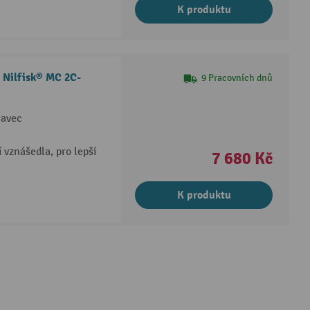
K produktu
č Nilfisk® MC 2C-
9 Pracovních dnů
tavec
 vznášedla, pro lepší
7 680 Kč
K produktu