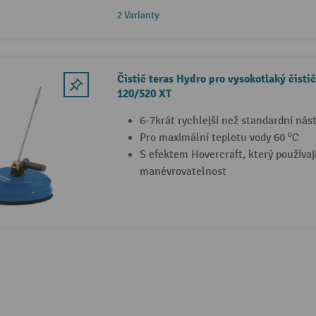
2 Varianty
Čistič teras Hydro pro vysokotlaký čisti
120/520 XT
6-7krát rychlejší než standardní nás
Pro maximální teplotu vody 60 ºC
S efektem Hovercraft, který používají
manévrovatelnost