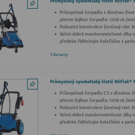
Průmyslový vysokotlaký čistič Nilfisk®
Průmyslové čerpadlo s dlouhou živo
pístem (výkon čerpadla: 1450 ot./min
Robustní konstrukce (ocelový rám 
Velmi dobrá manévrovatelnost díky 
předním řiditelným kolečkům s park
3 Varianty
Průmyslový vysokotlaký čistič Nilfisk®
Průmyslové čerpadlo C3 s dlouhou ž
pístem (výkon čerpadla: 1450 ot./min
Robustní konstrukce (ocelový rám 
Velmi dobrá manévrovatelnost díky 
předním řiditelným kolečkům s park