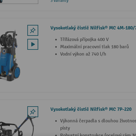
3 Varianty
Vysokotlaký čistič Nilfisk® MC 4M-180/
Třífázová přípojka 400 V
Maximální pracovní tlak 180 barů
Vodní výkon až 740 l/h
Vysokotlaký čistič Nilfisk® MC 7P-220
Výkonná čerpadla s dlouhou životnos
písty
Robustní konstrukce (ocelový rám 