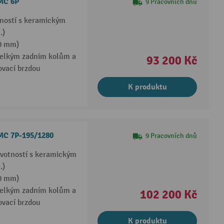
 MC 6P
9 Pracovních dnů
tností s keramickým
.)
30 mm)
velkým zadním kolům a
93 200 Kč
ovací brzdou
K produktu
 MC 7P-195/1280
9 Pracovních dnů
ivotností s keramickým
.)
30 mm)
velkým zadním kolům a
102 200 Kč
ovací brzdou
K produktu