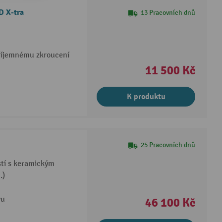
D X-tra
13 Pracovních dnů
příjemnému zkroucení
11 500 Kč
K produktu
25 Pracovních dnů
stí s keramickým
.)
vu
46 100 Kč