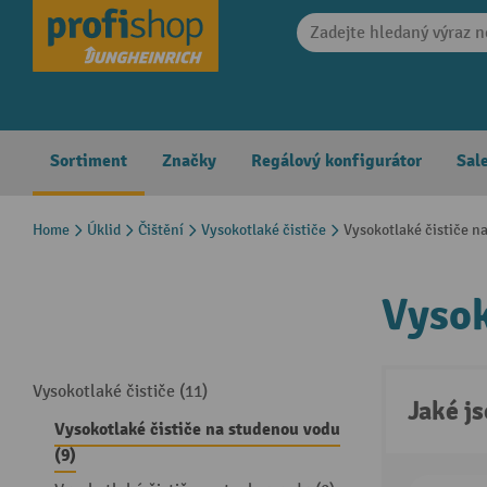
search
Skip to main navigation
Sortiment
Značky
Regálový konfigurátor
Sal
Home
Úklid
Čištění
Vysokotlaké čističe
Vysokotlaké čističe n
Vysok
Vysokotlaké čističe (11)
Jaké j
Vysokotlaké čističe na studenou vodu
(9)