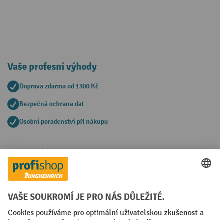
Vaše profesní výhody
Doprava zdarma od 1300 Kč
Bezpečná ochrana dat
Osobní poradenství při nákupu
Platební metody
Faktura
Sociální sítě