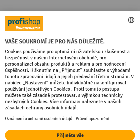
Platební metody
Faktura
Sociální sítě
Facebook
YouTube
LinkedIn
VODP
Otisk
Prohlášení o ochraně osobních údajů
Nastavení ochrany osobních údajů
All prices excl. VAT plus
shipping costs
and possible delivery charges,