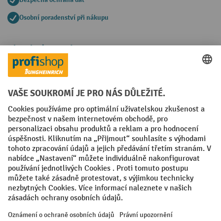
Osobní poradenství při nákupu
Platební metody
Faktura
Sociální sítě
Facebook
YouTube
LinkedIn
VODP
Otisk
Prohlášení o ochraně osobních údajů