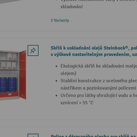
skladování
2 Varianty
Skříň k uskladnění olejů Steinbock®, po
s výškově nastavitelným provedením, uz
vana
Ekologická skříň ke skladování malý
olejem)
Stabilní konstrukce z ocelového ple
nástřikem a pozinkovanými policemi
Určeno pro látky ohrožující vodu a h
vznícení > 55 °C
Police z děrovaného plechu pro skříň na