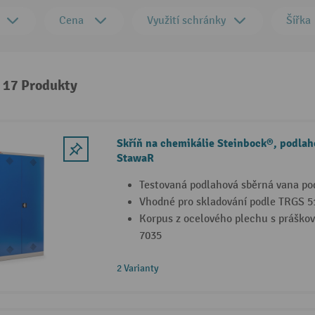
Cena
Využití schránky
Šířka
: 17 Produkty
Skříň na chemikálie Steinbock®, podlah
StawaR
Testovaná podlahová sběrná vana p
Vhodné pro skladování podle TRGS 5
Korpus z ocelového plechu s práško
7035
2 Varianty