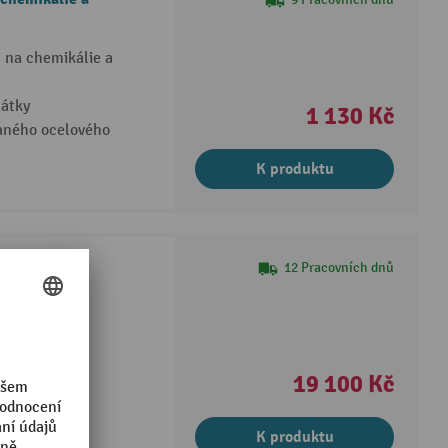
ň na chemikálie a
látky
1 130 Kč
aného ocelového
K produktu
12 Pracovních dnů
énu (PE)
uhům
ana
19 100 Kč
K produktu