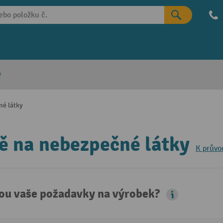
e
né látky
ě na nebezpečné látky
K průvo
sou vaše požadavky na výrobek?