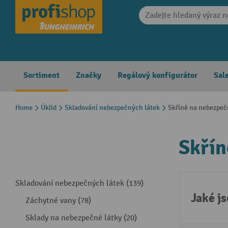
search
Skip to main navigation
Sortiment
Značky
Regálový konfigurátor
Sal
Home
Úklid
Skladování nebezpečných látek
Skříně na nebezpeč
Skřín
Skladování nebezpečných látek (139)
Jaké j
Záchytné vany (78)
Sklady na nebezpečné látky (20)