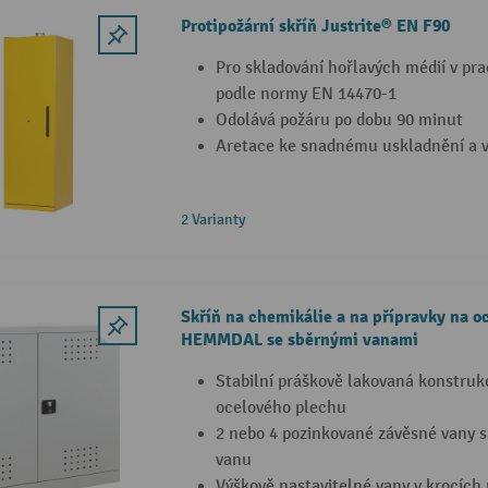
Protipožární skříň Justrite® EN F90
Pro skladování hořlavých médií v pr
podle normy EN 14470-1
Odolává požáru po dobu 90 minut
Aretace ke snadnému uskladnění a v
2 Varianty
Skříň na chemikálie a na přípravky na o
HEMMDAL se sběrnými vanami
Stabilní práškově lakovaná konstrukc
ocelového plechu
2 nebo 4 pozinkované závěsné vany s
vanu
Výškově nastavitelné vany v krocích 