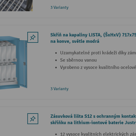
3 Varianty
Skříň na kapaliny LISTA, (ŠxHxV) 717x7
na konve, světle modrá
Uzamykatelné proti krádeži díky zá
Se sběrnou vanou
Vyrobeno z vysoce kvalitního ocelov
3 Varianty
Zásuvková lišta S12 s ochranným konta
skříňku na lithium-iontové baterie Justr
12 vysoce kvalitních elektrických z