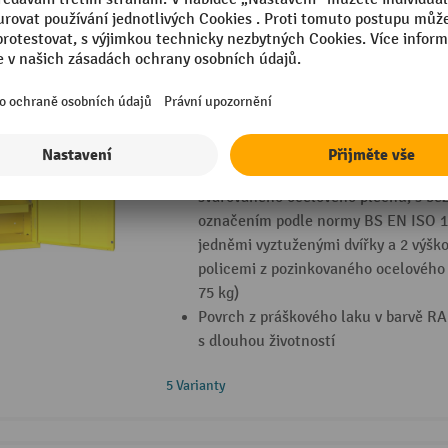
Skříň na chemikálie bott verso s odkap
Skříň na nebezpečné látky bott vers
Splňuje směrnice pro ochranu zdraví,
prostředí a Best Practices, vyrobeno 
svařovaného ocelového plechu, s be
označením podle normy BS EN ISO 1
jedněmi vyztuženými dvířky a 2 výšk
policemi z pozinkovaného ocelového
75 kg)
Povrch z práškového laku v barvě RA
s dlouhou životností
5 Varianty