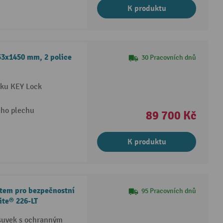
K produktu
53x1450 mm, 2 police
30 Pracovních dnů
mku KEY Lock
ého plechu
89 700 Kč
K produktu
ktem pro bezpečnostní
95 Pracovních dnů
ite® 226-LT
ásuvek s ochranným