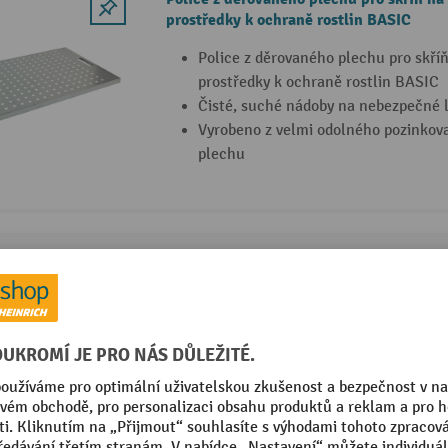
prostředky k ochraně rostlin BASIC
Police z děrovaného plechu pro skří
prostředky k ochraně rostlin BASIC
Čisté, suché nádoby na nebezpečné 
Vyrobeno z velmi odolného pozinkov
plechu
Denios skříň na chemikálie z PE
Vyrobeno z vysoce odolného polyetyl
Odolné vůči olejům, kyselinám a lo
Integrovaná kapalinotěsná sběrná v
16 Varianty