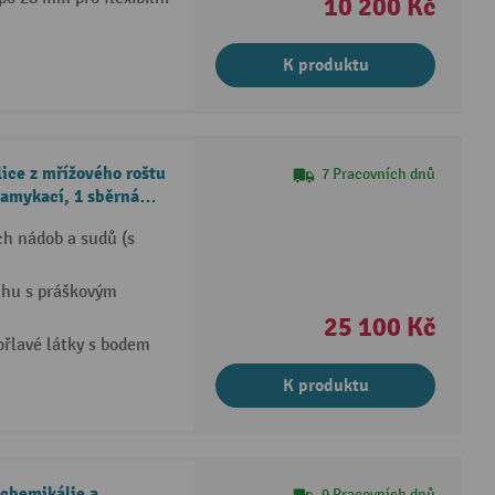
10 200 Kč
K produktu
lice z mřížového roštu
7 Pracovních dnů
amykací, 1 sběrná
ch nádob a sudů (s
chu s práškovým
25 100 Kč
ořlavé látky s bodem
K produktu
 chemikálie a
9 Pracovních dnů