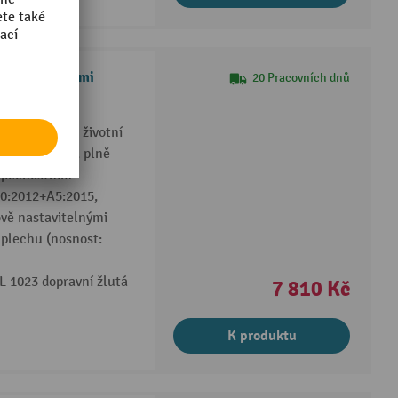
ávacími miskami
20 Pracovních dnů
o
 bezpečnost, životní
ze stabilního, plně
zpečnostním
0:2012+A5:2015,
ově nastavitelnými
 plechu (nosnost:
L 1023 dopravní žlutá
7 810 Kč
K produktu