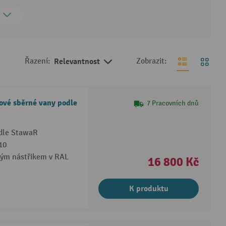
Řazení:
Relevantnost
Zobrazit:
ové sběrné vany podle
7 Pracovních dnů
odle StawaR
10
vým nástřikem v RAL
16 800 Kč
K produktu