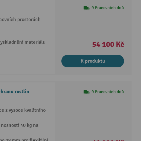
9 Pracovních dnů
acovních prostorách
yskladnění materiálu
54 100 Kč
K produktu
chranu rostlin
9 Pracovních dnů
e z vysoce kvalitního
 nosností 40 kg na
po 28 mm pro flexibilní