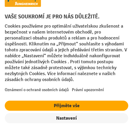
Faktura
Sociální sítě
Facebook
YouTube
LinkedIn
VODP
Otisk
Prohlášení o ochraně osobních údajů
Nastavení ochrany osobních údajů
All prices excl. VAT plus
shipping costs
and possible delivery charges,
if not stated otherwise.
Filtr
Řazení
¹ Sleva platí do vyprodání zásob. Sleva se nevztahuje na akční ceny.
Kombinace s jinými procentními slevami nebo poukázkami není