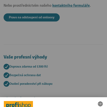
kontaktního formuláře
Nebo prostřednictvím našeho
.
Pravo na odstoupeni od smlouvy
Vaše profesní výhody
Doprava zdarma od 1300 Kč
Bezpečná ochrana dat
Osobní poradenství při nákupu
Platební metody