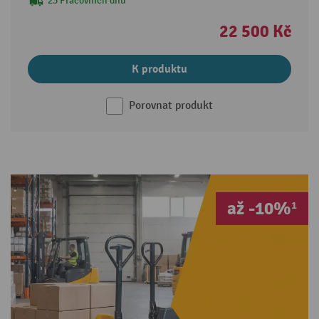
23 Pracovních dnů
22 500 Kč
K produktu
Porovnat produkt
až -10%¹