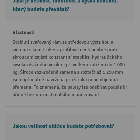
F
V
Jaká je velikost, hmotnost a výška nákladu,
a
l
který budete převážet?
k
a
t
s
o
t
r
n
Stabilní svařovaný rám se středovou výztuhou a
vidlemi s konstrukcí z profilové oceli odolné proti
y
o
zkroucení zajistí konstantní stabilitu hydraulického
s
vysokozdvižného vozíku i při velkém zatížení do 1 000
t
kg. Široce rozkročená ramena s roztečí až 1 250 mm
i
jsou optimálně navržena pro široká nebo objemná
břemena. To znamená, že palety lze odebírat podélně i
příčně bez nutnosti dalšího manévrování.
Jakou velikost vidlice budete potřebovat?