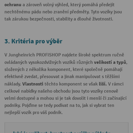
ochranu
a zároveň volný výhled, který pomáhá předejít
nechtěnému pádu nebo zranění předměty. Tyto vozíky jsou
tak zárukou bezpečnosti, stability a dlouhé životnosti.
3. Kritéria pro výběr
V Jungheinrich PROFISHOP najdete široké spektrum ručně
velikostí a typů
ovládaných vysokozdvižných vozíků různých
,
složených z několika komponent, které společně pomáhají
efektivně zvedat, přesouvat a jinak manipulovat s těžšími
Vlastnosti
liší.
náklady.
těchto komponent se však
V rámci
celkové nabídky našeho obchodu jsou tyto vozíky cenově
velmi dostupné a mohou si je tak dovolit i menší či začínající
podniky. Pojďme se tedy podívat na to, jak si vybrat ten
nejlepší vozík pro váš podnik.