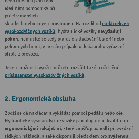
nebo uliček a jsou tedy
ideálními pomocníky při
práci v menších
elektrických
skladech nebo jiných prostorách. Na rozdíl od
vysokozdvižných vozíků
nevyžadují
, hydraulické vozíky
pohon
, nemusíte se tedy starat o skladování baterií nebo
pohonných hmot, v horším případě o dočasného vyřazení
stroje z provozu.
Jejich možnosti využití můžete rozšířit také o užitečné
příslušenství vysokozdvižných vozíků
.
2. Ergonomická obsluha
pedálu nebo oje
Zboží se dá nakládat a vykládat pomocí
.
Hydraulické vysokozdvižné vozíky jsou doplněné kvalitními
ergonomickými rukojeťmi
, které zajišťují pohodlí při zvedání
zvýšenou
těžkých nákladů, a také disponují plexisklem pro