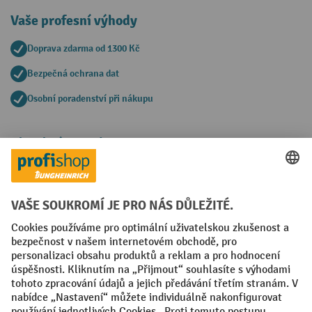
Vaše profesní výhody
Doprava zdarma od 1300 Kč
Bezpečná ochrana dat
Osobní poradenství při nákupu
Platební metody
Faktura
Sociální sítě
Facebook
YouTube
LinkedIn