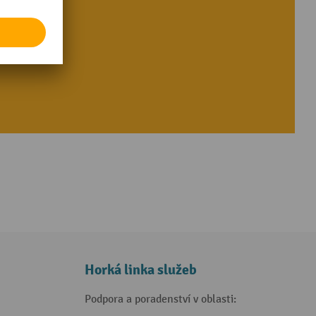
ídku
Horká linka služeb
Podpora a poradenství v oblasti: