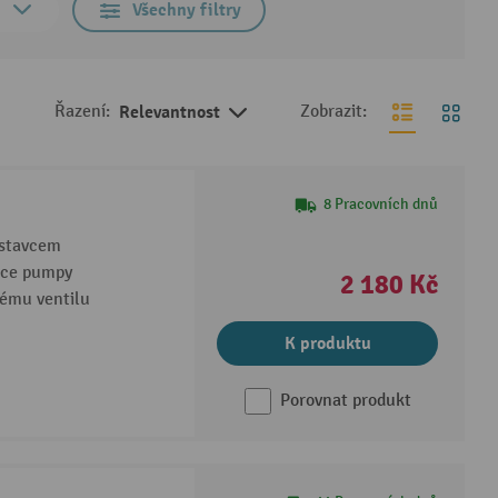
Všechny filtry
Řazení:
Relevantnost
Zobrazit:
8 Pracovních dnů
ástavcem
áce pumpy
2 180 Kč
ému ventilu
K produktu
Porovnat produkt