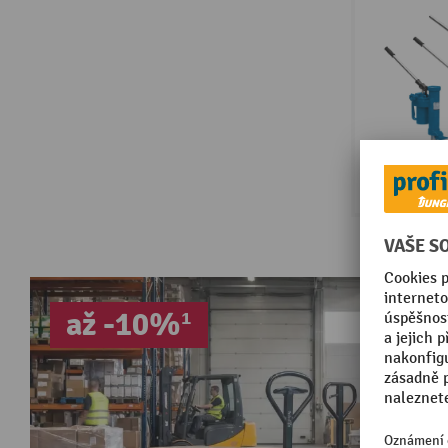
až -10%¹