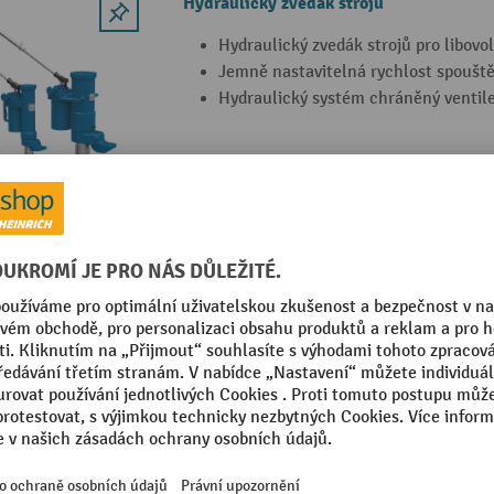
Hydraulický zvedák strojů
Hydraulický zvedák strojů pro libovo
Jemně nastavitelná rychlost spouště
Hydraulický systém chráněný ventile
2 Varianty
Univerzální ř
Robustní konstrukce 
s paletami ve firmě