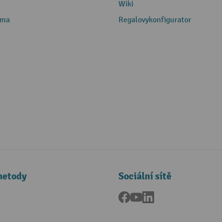
Wiki
rma
Regalovykonfigurator
metody
Sociální sítě
Facebook
YouTube
LinkedIn
a