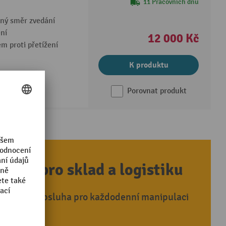
11 Pracovních dnů
lný směr zvedání
ní
12 000 Kč
m proti přetížení
K produktu
Porovnat produkt
ešení pro sklad a logistiku
a snadná obsluha pro každodenní manipulaci