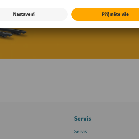
Prohlédnout akční nab
Servis
Servis