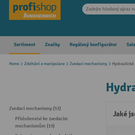
search
Skip to main navigation
Sortiment
Značky
Regálový konfigurátor
Sal
Home
Zdvihání a manipulace
Zvedací mechanismy
Hydraulické
Hydra
Zvedací mechanismy (53)
Jaké j
Příslušenství ke zvedacím
mechanismům (19)